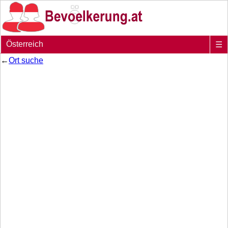
Österreich
☰
←
Ort suche