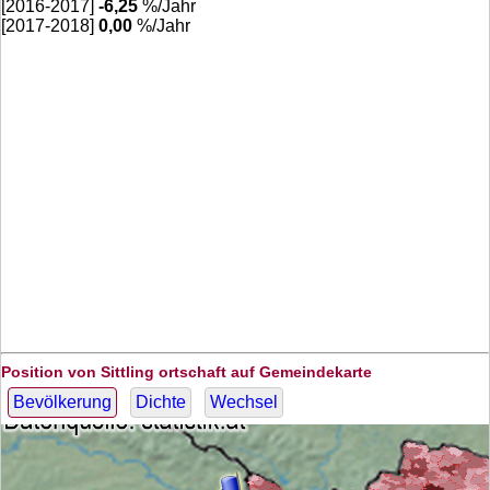
[2016-2017]
-6,25
%/Jahr
[2017-2018]
0,00
%/Jahr
Position von Sittling ortschaft auf Gemeindekarte
Bevölkerung
Dichte
Wechsel