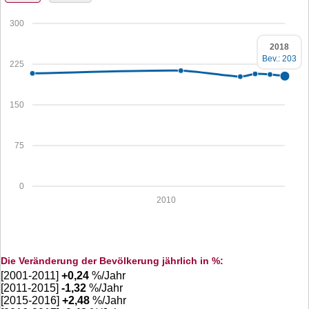
300
2018
Bev.: 203
225
150
75
0
2010
Die Veränderung der Bevölkerung jährlich in %:
[2001-2011]
+
0,24
%/Jahr
[2011-2015]
-1,32
%/Jahr
[2015-2016]
+
2,48
%/Jahr