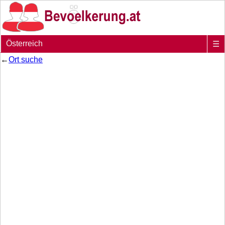
Österreich
☰
←
Ort suche