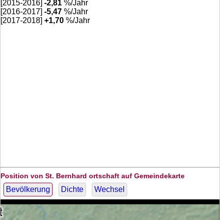
[2015-2016]
-2,81
%/Jahr
[2016-2017]
-5,47
%/Jahr
[2017-2018]
+
1,70
%/Jahr
Position von St. Bernhard ortschaft auf Gemeindekarte
Bevölkerung
Dichte
Wechsel