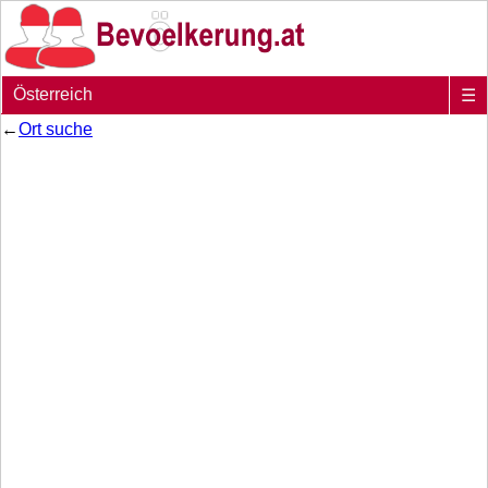
Österreich
☰
←
Ort suche