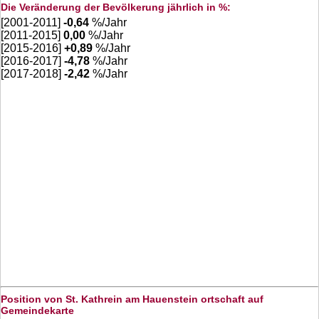
Die Veränderung der Bevölkerung jährlich in %:
[2001-2011]
-0,64
%/Jahr
[2011-2015]
0,00
%/Jahr
[2015-2016]
+
0,89
%/Jahr
[2016-2017]
-4,78
%/Jahr
[2017-2018]
-2,42
%/Jahr
Position von St. Kathrein am Hauenstein ortschaft auf
Gemeindekarte