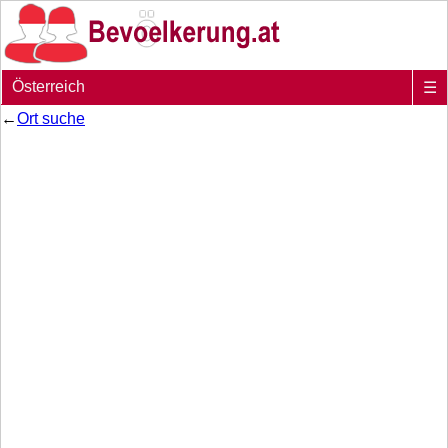
Österreich
☰
←
Ort suche