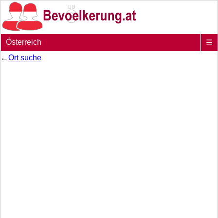
Österreich
☰
←
Ort suche