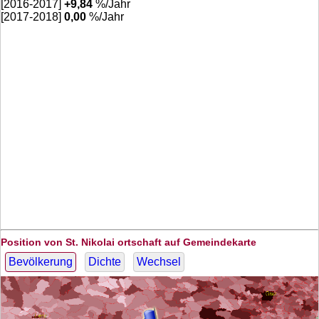
[2016-2017]
+
9,84
%/Jahr
[2017-2018]
0,00
%/Jahr
Position von St. Nikolai ortschaft auf Gemeindekarte
Bevölkerung
Dichte
Wechsel