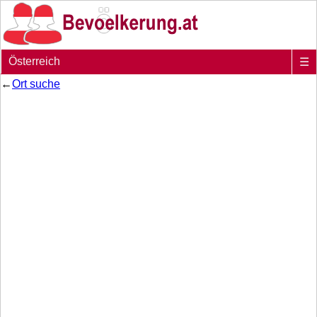
Österreich
☰
←
Ort suche