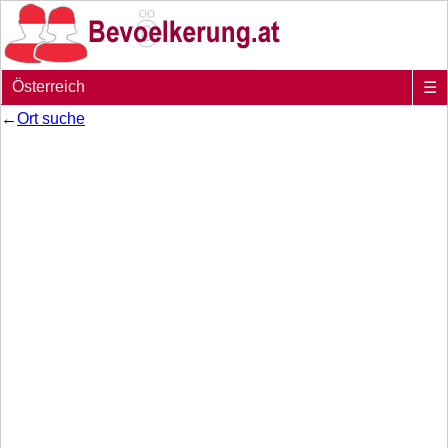
Österreich
☰
←
Ort suche