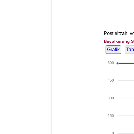
Postleitzahl v
Bevölkerung St
Grafik
Tab
600
450
300
150
0