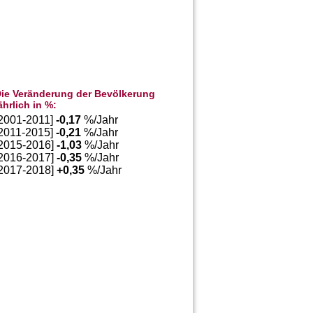
ie Veränderung der Bevölkerung
ährlich in %:
[2001-2011]
-0,17
%/Jahr
[2011-2015]
-0,21
%/Jahr
[2015-2016]
-1,03
%/Jahr
[2016-2017]
-0,35
%/Jahr
[2017-2018]
+
0,35
%/Jahr