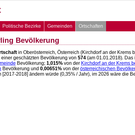
Politische Bezirke
Gemeinden
Ortschaften
rling Bevölkerung
rtschaft
in Oberösterreich, Österreich (Kirchdorf an der Krems 
 einer geschätzten Bevölkerung von
574
(am 01.01.2018). Das 
emeinde
Bevölkerung;
1,015
%
von der
Kirchdorf an der Krems b
h
Bevölkerung und
0,00651
%
von der
österreichischen Bevölke
m [2017-2018] ändern würde (
0,35
% / Jahr), im 2026 wäre die B