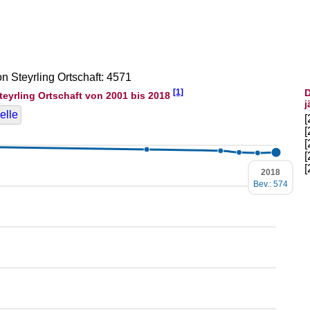
on Steyrling Ortschaft: 4571
[1]
D
eyrling Ortschaft von 2001 bis 2018
j
elle
2018
Bev.: 574