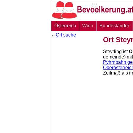
Österreich
Wien
Bundesländer
←
Ort suche
Ort Stey
Steyrling ist
O
gemeinde) mit
Pyhrnbahn g
Oberösterreic
Zeitmaß als i