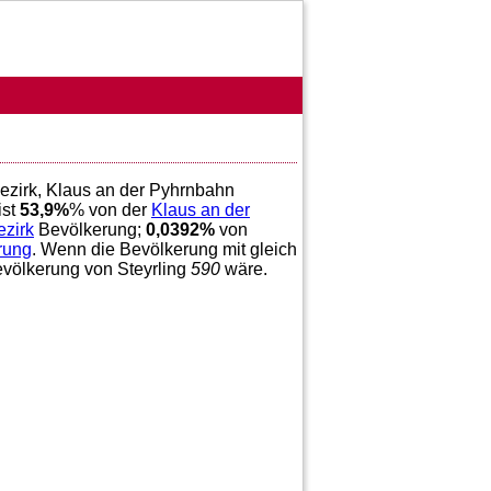
bezirk, Klaus an der Pyhrnbahn
ist
53,9
%
% von der
Klaus an der
ezirk
Bevölkerung;
0,0392
%
von
rung
. Wenn die Bevölkerung mit gleich
evölkerung von Steyrling
590
wäre.