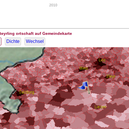
2010
teyrling ortschaft auf Gemeindekarte
Dichte
Wechsel