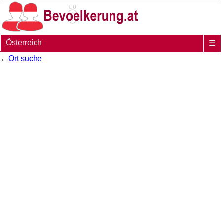
Österreich
☰
←
Ort suche