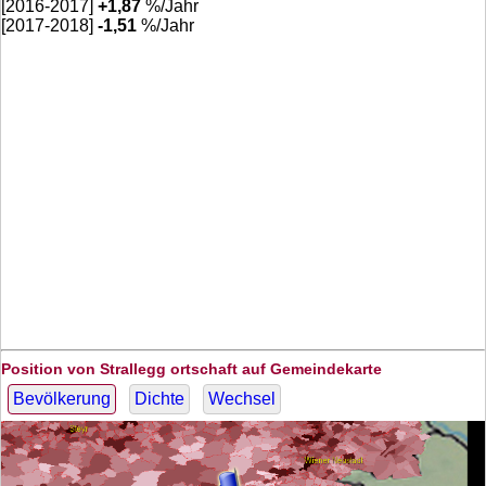
[2016-2017]
+
1,87
%/Jahr
[2017-2018]
-1,51
%/Jahr
Position von Strallegg ortschaft auf Gemeindekarte
Bevölkerung
Dichte
Wechsel