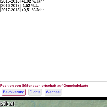
[2015-2016]
+
1,02
%/Jahr
[2016-2017]
-1,52
%/Jahr
[2017-2018]
+
0,51
%/Jahr
Position von Süßenbach ortschaft auf Gemeindekarte
Bevölkerung
Dichte
Wechsel