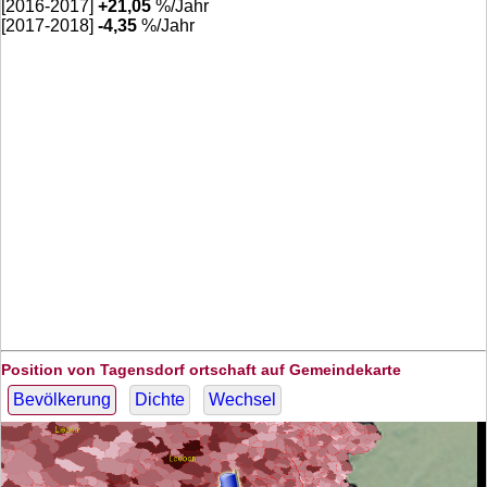
[2016-2017]
+
21,05
%/Jahr
[2017-2018]
-4,35
%/Jahr
Position von Tagensdorf ortschaft auf Gemeindekarte
Bevölkerung
Dichte
Wechsel