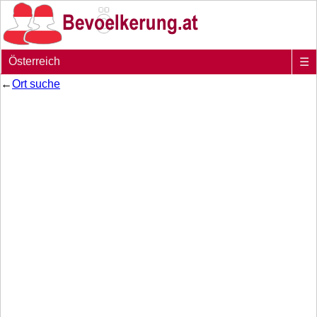
Österreich
☰
←
Ort suche