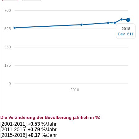
700
2018
525
Bev.: 611
350
175
0
2010
Die Veränderung der Bevölkerung jährlich in %:
[2001-2011]
+
0,53
%/Jahr
[2011-2015]
+
0,79
%/Jahr
[2015-2016]
+
0,17
%/Jahr