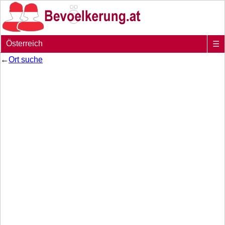
Österreich
☰
←
Ort suche