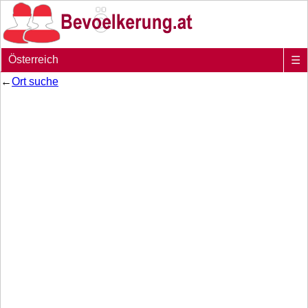
Österreich
☰
←
Ort suche