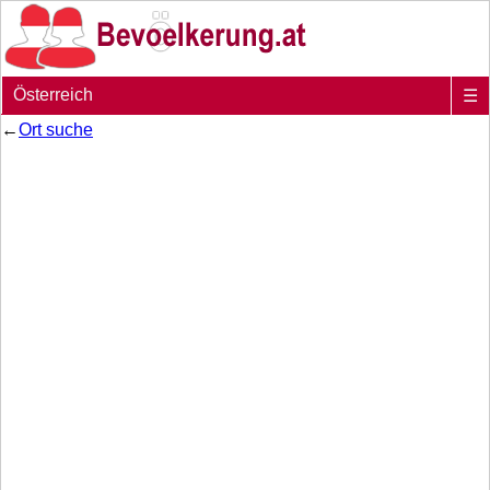
Österreich
☰
←
Ort suche