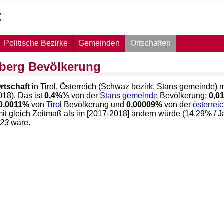
Politische Bezirke
Gemeinden
Ortschaften
zberg Bevölkerung
rtschaft
in Tirol, Österreich (Schwaz bezirk, Stans gemeinde) 
18). Das ist
0,4
%
% von der
Stans gemeinde
Bevölkerung;
0,0
0,0011
%
von
Tirol
Bevölkerung und
0,00009
%
von der
österrei
it gleich Zeitmaß als im [2017-2018] ändern würde (
14,29
% / J
23
wäre.