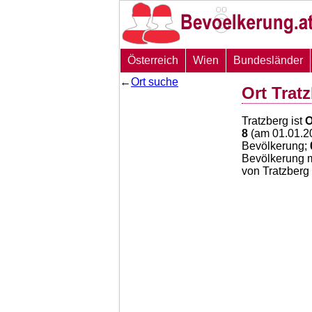
Österreich
Wien
Bundesländer
←
Ort suche
Ort Trat
Tratzberg ist
O
8
(am 01.01.20
Bevölkerung;
Bevölkerung m
von Tratzberg