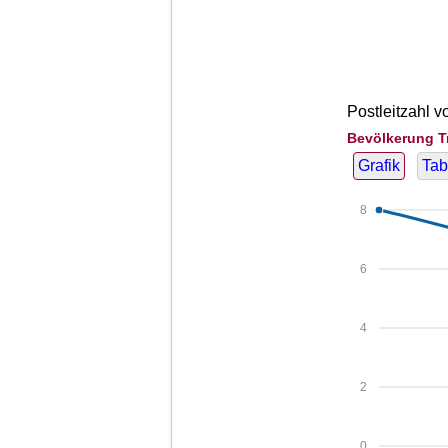
Postleitzahl v
Bevölkerung T
Grafik
Tab
8
6
4
2
0