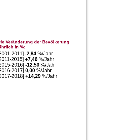
ie Veränderung der Bevölkerung
ährlich in %:
[2001-2011]
-2,84
%/Jahr
[2011-2015]
+
7,46
%/Jahr
[2015-2016]
-12,50
%/Jahr
[2016-2017]
0,00
%/Jahr
[2017-2018]
+
14,29
%/Jahr