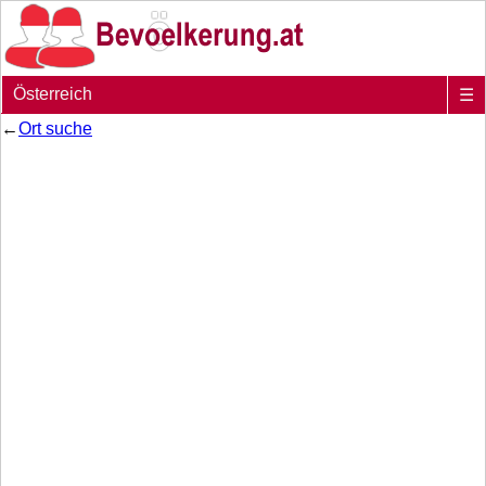
Österreich
☰
←
Ort suche