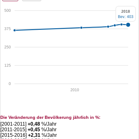
500
2018
Bev.: 403
375
250
125
0
2010
Die Veränderung der Bevölkerung jährlich in %:
[2001-2011]
+
0,48
%/Jahr
[2011-2015]
+
0,45
%/Jahr
[2015-2016]
+
2,31
%/Jahr