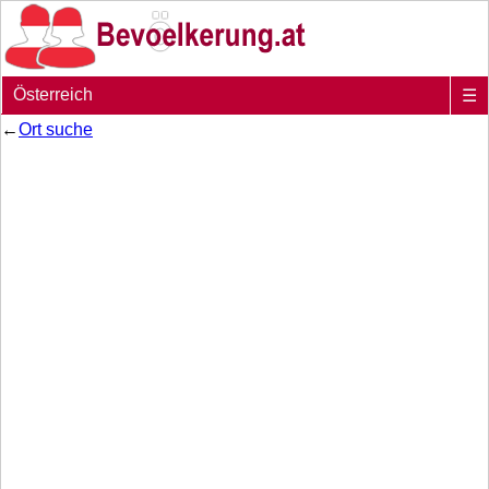
Österreich
☰
←
Ort suche