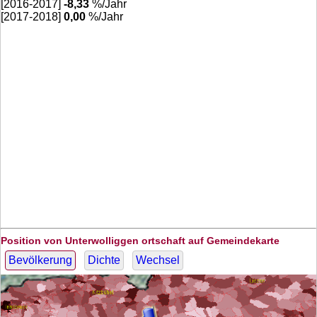
[2016-2017]
-8,33
%/Jahr
[2017-2018]
0,00
%/Jahr
Position von Unterwolliggen ortschaft auf Gemeindekarte
Bevölkerung
Dichte
Wechsel