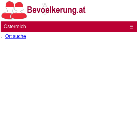
Österreich
☰
←
Ort suche