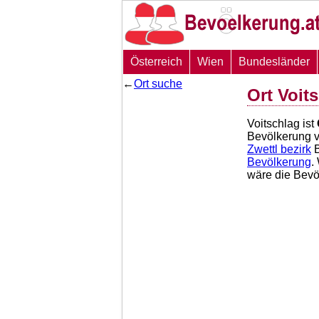
Österreich
Wien
Bundesländer
←
Ort suche
Ort Voit
Voitschlag ist
Bevölkerung 
Zwettl bezirk
B
Bevölkerung
.
wäre die Bevö