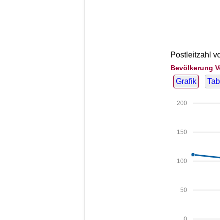
Postleitzahl v
Bevölkerung V
Grafik
Tab
200
150
100
50
0