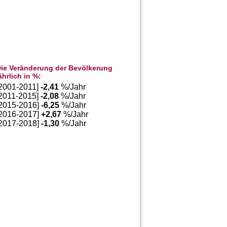
ie Veränderung der Bevölkerung
ährlich in %:
[2001-2011]
-2,41
%/Jahr
[2011-2015]
-2,08
%/Jahr
[2015-2016]
-6,25
%/Jahr
[2016-2017]
+
2,67
%/Jahr
[2017-2018]
-1,30
%/Jahr