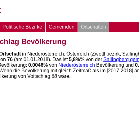
Politische Bezirke
Gemeinden
Ortschaften
schlag Bevölkerung
Ortschaft
in Niederösterreich, Österreich (Zwettl bezirk, Salli
von
76
(am 01.01.2018). Das ist
5,8
%
% von der
Sallingberg ge
evölkerung;
0,0046
%
von
Niederösterreich
Bevölkerung und
0
 Wenn die Bevölkerung mit gleich Zeitmaß als im [2017-2018] ä
lkerung von Voitschlag
68
wäre.