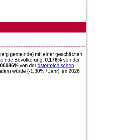
ngberg gemeinde) mit einer geschätzten
meinde
Bevölkerung;
0,178
%
von der
,00086
%
von der
österreichischen
ndern würde (
-1,30
% / Jahr), im 2026