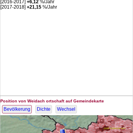
[2016-2017]
+
6,12
%/Jahr
[2017-2018]
+
21,15
%/Jahr
Position von Weidach ortschaft auf Gemeindekarte
Bevölkerung
Dichte
Wechsel