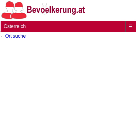
Österreich
☰
←
Ort suche