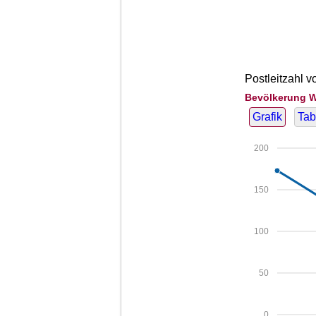
Postleitzahl v
Bevölkerung W
Grafik
Tab
200
150
100
50
0