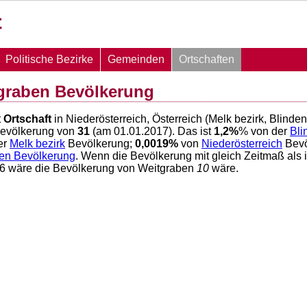
Politische Bezirke
Gemeinden
Ortschaften
graben Bevölkerung
t
Ortschaft
in Niederösterreich, Österreich (Melk bezirk, Blinde
Bevölkerung von
31
(am 01.01.2017). Das ist
1,2
%
% von der
Bli
er
Melk bezirk
Bevölkerung;
0,0019
%
von
Niederösterreich
Bevö
hen Bevölkerung
. Wenn die Bevölkerung mit gleich Zeitmaß als 
026 wäre die Bevölkerung von Weitgraben
10
wäre.