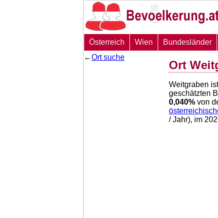
Österreich
Wien
Bundesländer
←
Ort suche
Ort Weit
Weitgraben is
geschätzten 
0,040
%
von d
österreichisc
/ Jahr), im 2