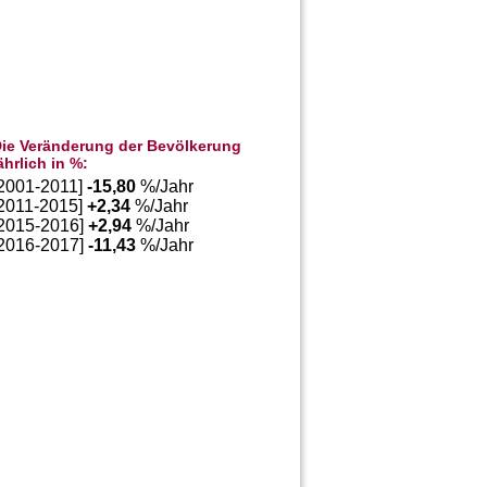
ie Veränderung der Bevölkerung
ährlich in %:
[2001-2011]
-15,80
%/Jahr
[2011-2015]
+
2,34
%/Jahr
[2015-2016]
+
2,94
%/Jahr
[2016-2017]
-11,43
%/Jahr