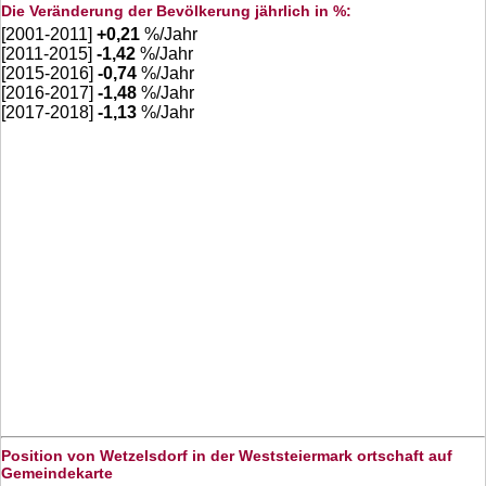
Die Veränderung der Bevölkerung jährlich in %:
[2001-2011]
+
0,21
%/Jahr
[2011-2015]
-1,42
%/Jahr
[2015-2016]
-0,74
%/Jahr
[2016-2017]
-1,48
%/Jahr
[2017-2018]
-1,13
%/Jahr
Position von Wetzelsdorf in der Weststeiermark ortschaft auf
Gemeindekarte