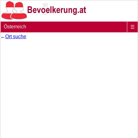
Österreich
☰
←
Ort suche