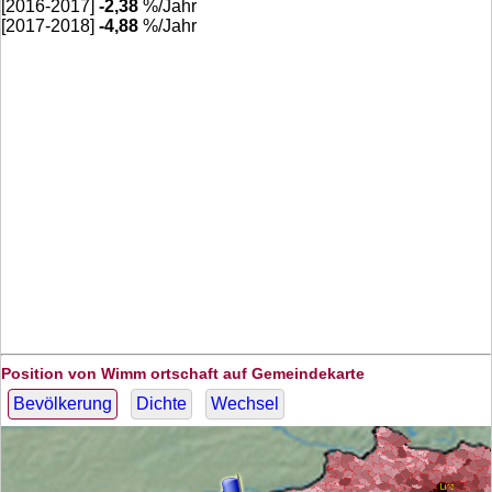
[2016-2017]
-2,38
%/Jahr
[2017-2018]
-4,88
%/Jahr
Position von Wimm ortschaft auf Gemeindekarte
Bevölkerung
Dichte
Wechsel