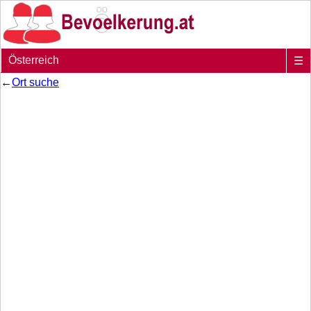
Österreich
☰
←
Ort suche