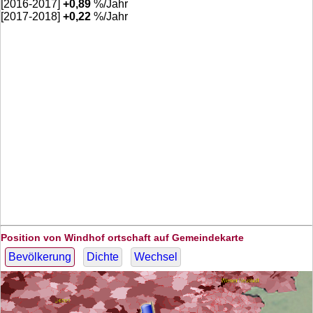
[2016-2017]
+
0,89
%/Jahr
[2017-2018]
+
0,22
%/Jahr
Position von Windhof ortschaft auf Gemeindekarte
Bevölkerung
Dichte
Wechsel