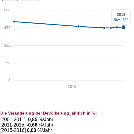
600
2018
Bev.: 455
450
300
150
0
2010
Die Veränderung der Bevölkerung jährlich in %:
[2001-2011]
-0,85
%/Jahr
[2011-2015]
-0,66
%/Jahr
[2015-2016]
0,00
%/Jahr