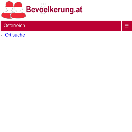
Österreich
☰
←
Ort suche