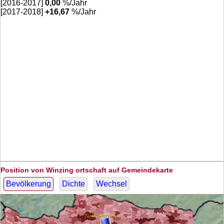
[2016-2017]
0,00
%/Jahr
[2017-2018]
+
16,67
%/Jahr
Position von Winzing ortschaft auf Gemeindekarte
Bevölkerung
Dichte
Wechsel