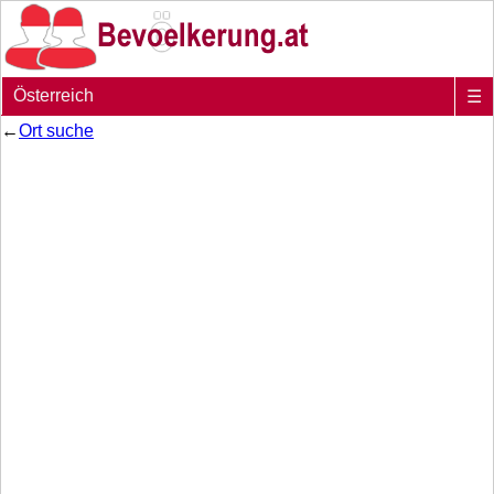
Österreich
☰
←
Ort suche