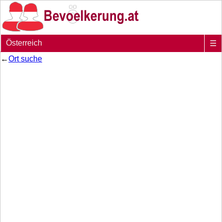
Österreich
☰
←
Ort suche