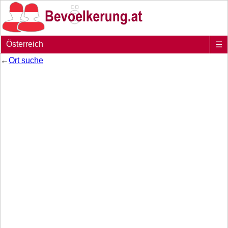
Österreich
☰
←
Ort suche