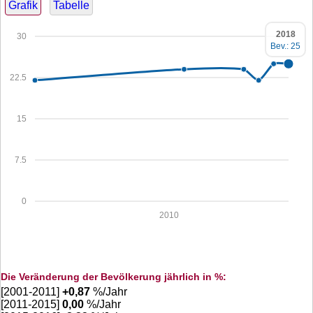
Grafik
Tabelle
2018
30
Bev.: 25
22.5
15
7.5
0
2010
Die Veränderung der Bevölkerung jährlich in %:
[2001-2011]
+
0,87
%/Jahr
[2011-2015]
0,00
%/Jahr