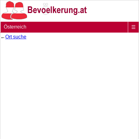
Österreich
☰
←
Ort suche