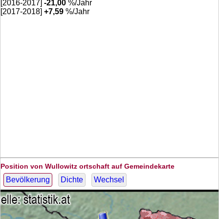
[2016-2017]
-21,00
%/Jahr
[2017-2018]
+
7,59
%/Jahr
Position von Wullowitz ortschaft auf Gemeindekarte
Bevölkerung
Dichte
Wechsel