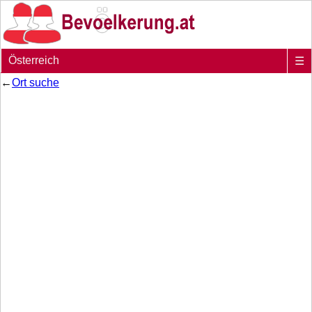
Österreich
☰
←
Ort suche