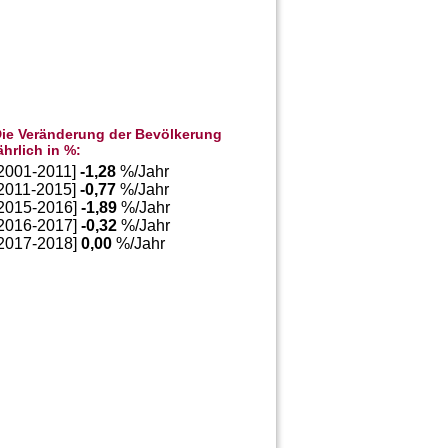
ie Veränderung der Bevölkerung
ährlich in %:
[2001-2011]
-1,28
%/Jahr
[2011-2015]
-0,77
%/Jahr
[2015-2016]
-1,89
%/Jahr
[2016-2017]
-0,32
%/Jahr
[2017-2018]
0,00
%/Jahr