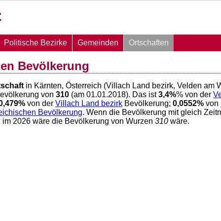
Politische Bezirke
Gemeinden
Ortschaften
zen Bevölkerung
tschaft
in Kärnten, Österreich (Villach Land bezirk, Velden am 
Bevölkerung von
310
(am 01.01.2018). Das ist
3,4
%
% von der
V
0,479
%
von der
Villach Land bezirk
Bevölkerung;
0,0552
%
von
reichischen Bevölkerung
. Wenn die Bevölkerung mit gleich Zei
), im 2026 wäre die Bevölkerung von Wurzen
310
wäre.