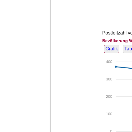
Postleitzahl 
Bevölkerung W
Grafik
Tab
400
300
200
100
0