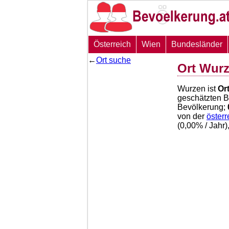
Österreich
Wien
Bundesländer
←
Ort suche
Ort Wur
Wurzen ist
Or
geschätzten 
Bevölkerung;
von der
öster
(
0,00
% / Jahr