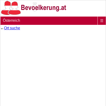
Österreich
☰
←
Ort suche