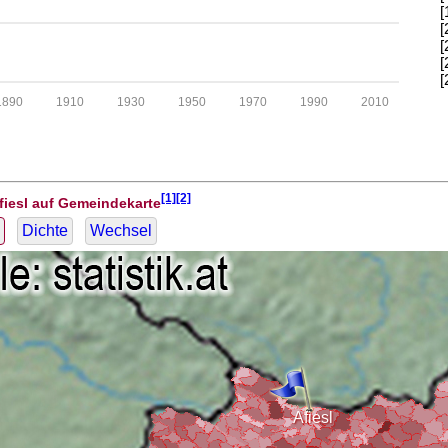
[
[
[
[
[
1890
1910
1930
1950
1970
1990
2010
[1][2]
fiesl auf Gemeindekarte
Dichte
Wechsel
Afiesl