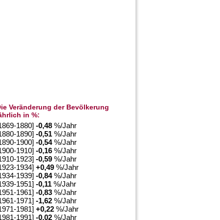
ie Veränderung der Bevölkerung
ährlich in %:
1869-1880]
-0,48
%/Jahr
1880-1890]
-0,51
%/Jahr
1890-1900]
-0,54
%/Jahr
1900-1910]
-0,16
%/Jahr
1910-1923]
-0,59
%/Jahr
1923-1934]
+
0,49
%/Jahr
1934-1939]
-0,84
%/Jahr
1939-1951]
-0,11
%/Jahr
1951-1961]
-0,83
%/Jahr
1961-1971]
-1,62
%/Jahr
1971-1981]
+
0,22
%/Jahr
1981-1991]
-0,02
%/Jahr