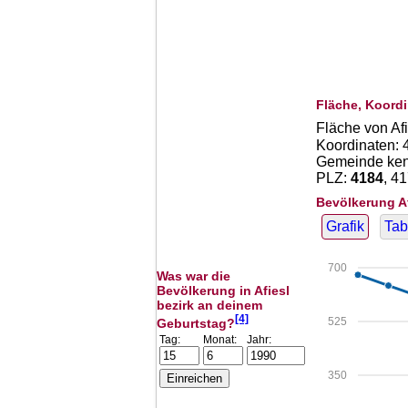
Fläche, Koordi
Fläche von Af
Koordinaten:
Gemeinde kenn
PLZ:
4184
, 4
Bevölkerung A
Grafik
Tab
700
Was war die
Bevölkerung in Afiesl
bezirk an deinem
[4]
525
Geburtstag?
Tag:
Monat:
Jahr:
350