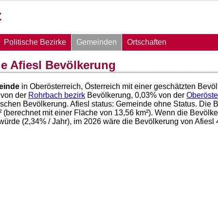
Politische Bezirke
Gemeinden
Ortschaften
 Afiesl Bevölkerung
einde
in Oberösterreich, Österreich mit einer geschätzten Bev
von der
Rohrbach bezirk
Bevölkerung,
0,03
% von der
Oberöste
hischen Bevölkerung. Afiesl status: Gemeinde ohne Status. Die 
(berechnet mit einer Fläche von
13,56
km²). Wenn die Bevölker
würde (
2,34
% / Jahr), im 2026 wäre die Bevölkerung von Afiesl