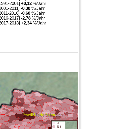
1991-2001]
+
0,12
%/Jahr
2001-2011]
-0,38
%/Jahr
2011-2016]
-0,60
%/Jahr
2016-2017]
-2,78
%/Jahr
2017-2018]
+
2,34
%/Jahr