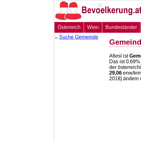
Österreich
Wien
Bundesländer
←
Suche Gemeinde
Gemeinde
Afiesl ist
Gem
Das ist
0,69
% 
der österreic
29,06
enw/km² 
2018] ändern 