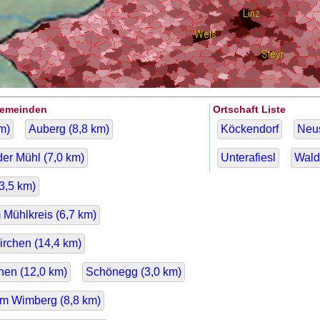
Gemeinden
Ortschaft Liste
m)
Auberg (
8,8
km)
Köckendorf
Neu
er Mühl (
7,0
km)
Unterafiesl
Wald
3,5
km)
 Mühlkreis (
6,7
km)
irchen (
14,4
km)
hen (
12,0
km)
Schönegg (
3,0
km)
am Wimberg (
8,8
km)