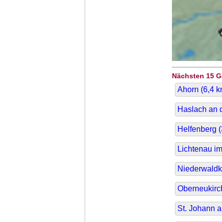
Nächsten 15 
Ahorn (
6,4
k
Haslach an d
Helfenberg (
Lichtenau im
Niederwaldk
Oberneukirc
St. Johann 