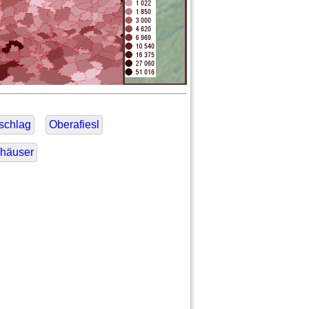
schlag
Oberafiesl
häuser