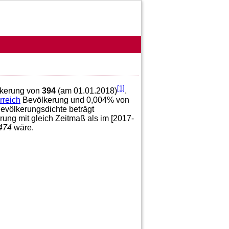
[1]
ölkerung von
394
(am 01.01.2018)
.
rreich
Bevölkerung und
0,004
% von
Bevölkerungsdichte beträgt
ung mit gleich Zeitmaß als im [2017-
474
wäre.