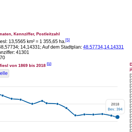
naten, Kennziffer, Postleitzahl
[5]
iesl:
13,5565
km² =
1 355,65
ha.
48,57734
;
14,14331
; Auf dem Stadtplan:
48.57734,14.14331
ziffer: 41301
170
[1]
D
fiesl von 1869 bis 2018
j
elle
[
[
[
[
[
[
2018
[
Bev.: 394
[
[
[
[
[