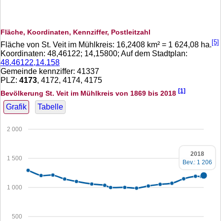
Fläche, Koordinaten, Kennziffer, Postleitzahl
[5]
Fläche von St. Veit im Mühlkreis:
16,2408
km² =
1 624,08
ha.
Koordinaten:
48,46122
;
14,15800
; Auf dem Stadtplan:
48.46122,14.158
Gemeinde kennziffer: 41337
PLZ:
4173
, 4172, 4174, 4175
[1]
Bevölkerung St. Veit im Mühlkreis von 1869 bis 2018
Grafik
Tabelle
2 000
2018
1 500
Bev.: 1 206
1 000
500