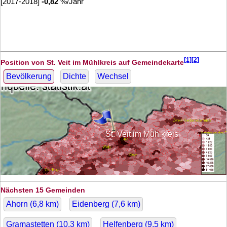
[2017-2018]
-0,82
%/Jahr
[1][2]
Position von St. Veit im Mühlkreis auf Gemeindekarte
Bevölkerung
Dichte
Wechsel
St. Veit im Mühlkreis
Nächsten 15 Gemeinden
Ahorn (
6,8
km)
Eidenberg (
7,6
km)
Gramastetten (
10,3
km)
Helfenberg (
9,5
km)