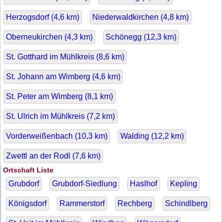
Herzogsdorf (
4,6
km)
Niederwaldkirchen (
4,8
km)
Oberneukirchen (
4,3
km)
Schönegg (
12,3
km)
St. Gotthard im Mühlkreis (
8,6
km)
St. Johann am Wimberg (
4,6
km)
St. Peter am Wimberg (
8,1
km)
St. Ulrich im Mühlkreis (
7,2
km)
Vorderweißenbach (
10,3
km)
Walding (
12,2
km)
Zwettl an der Rodl (
7,6
km)
Ortschaft Liste
Grubdorf
Grubdorf-Siedlung
Haslhof
Kepling
Königsdorf
Rammerstorf
Rechberg
Schindlberg