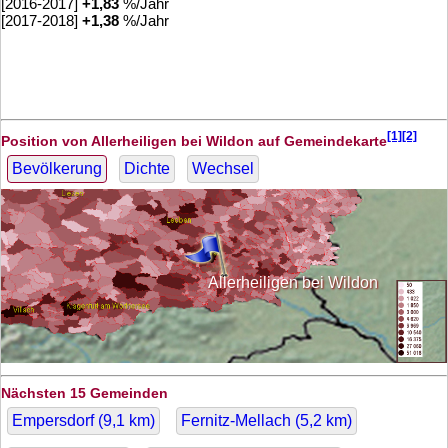
[2016-2017]
+
1,83
%/Jahr
[2017-2018]
+
1,38
%/Jahr
[1][2]
Position von Allerheiligen bei Wildon auf Gemeindekarte
Bevölkerung
Dichte
Wechsel
Allerheiligen bei Wildon
Nächsten 15 Gemeinden
Empersdorf (
9,1
km)
Fernitz-Mellach (
5,2
km)