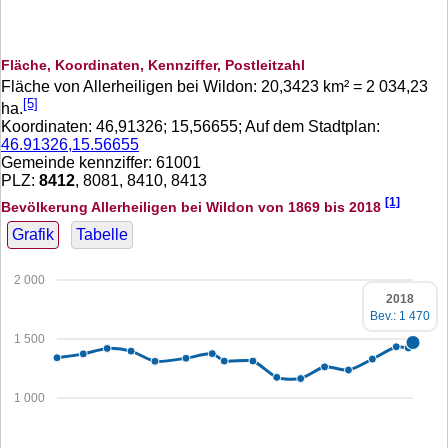
Fläche, Koordinaten, Kennziffer, Postleitzahl
Fläche von Allerheiligen bei Wildon:
20,3423
km² =
2 034,23
[5]
ha.
Koordinaten:
46,91326
;
15,56655
; Auf dem Stadtplan:
46.91326,15.56655
Gemeinde kennziffer: 61001
PLZ:
8412
, 8081, 8410, 8413
[1]
Bevölkerung Allerheiligen bei Wildon von 1869 bis 2018
Grafik
Tabelle
2 000
2018
Bev.: 1 470
1 500
1 000