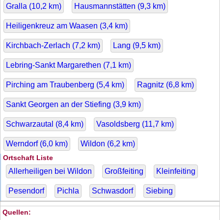
Gralla (
10,2
km)
Hausmannstätten (
9,3
km)
Heiligenkreuz am Waasen (
3,4
km)
Kirchbach-Zerlach (
7,2
km)
Lang (
9,5
km)
Lebring-Sankt Margarethen (
7,1
km)
Pirching am Traubenberg (
5,4
km)
Ragnitz (
6,8
km)
Sankt Georgen an der Stiefing (
3,9
km)
Schwarzautal (
8,4
km)
Vasoldsberg (
11,7
km)
Werndorf (
6,0
km)
Wildon (
6,2
km)
Ortschaft Liste
Allerheiligen bei Wildon
Großfeiting
Kleinfeiting
Pesendorf
Pichla
Schwasdorf
Siebing
Quellen: