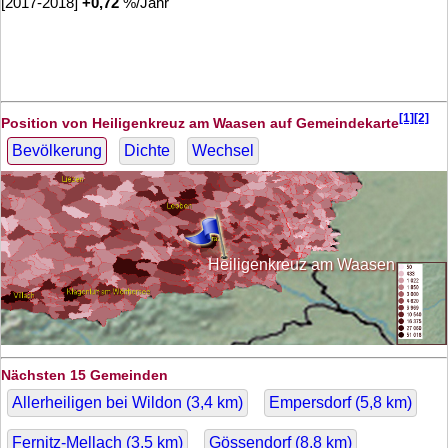
[2017-2018]
+
0,72
%/Jahr
[1][2]
Position von Heiligenkreuz am Waasen auf Gemeindekarte
Bevölkerung
Dichte
Wechsel
Heiligenkreuz am Waasen
Nächsten 15 Gemeinden
Allerheiligen bei Wildon (
3,4
km)
Empersdorf (
5,8
km)
Fernitz-Mellach (
3,5
km)
Gössendorf (
8,8
km)