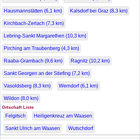
Hausmannstätten (
6,1
km)
Kalsdorf bei Graz (
8,3
km)
Kirchbach-Zerlach (
7,3
km)
Lebring-Sankt Margarethen (
10,3
km)
Pirching am Traubenberg (
4,3
km)
Raaba-Grambach (
9,6
km)
Ragnitz (
10,2
km)
Sankt Georgen an der Stiefing (
7,2
km)
Vasoldsberg (
8,3
km)
Werndorf (
6,1
km)
Wildon (
8,0
km)
Ortschaft Liste
Felgitsch
Heiligenkreuz am Waasen
Sankt Ulrich am Waasen
Wutschdorf