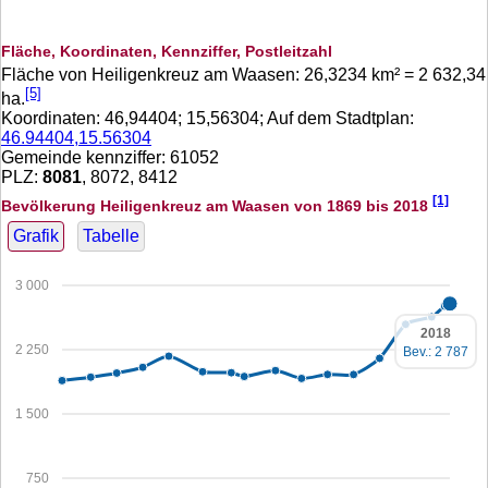
Fläche, Koordinaten, Kennziffer, Postleitzahl
Fläche von Heiligenkreuz am Waasen:
26,3234
km² =
2 632,34
[5]
ha.
Koordinaten:
46,94404
;
15,56304
; Auf dem Stadtplan:
46.94404,15.56304
Gemeinde kennziffer: 61052
PLZ:
8081
, 8072, 8412
[1]
Bevölkerung Heiligenkreuz am Waasen von 1869 bis 2018
Grafik
Tabelle
3 000
2018
2 250
Bev.: 2 787
1 500
750