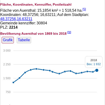
Fläche, Koordinaten, Kennziffer, Postleitzahl
[5]
Fläche von Auersthal:
15,1854
km² =
1 518,54
ha.
Koordinaten:
48,37256
;
16,63211
; Auf dem Stadtplan:
48.37256,16.63211
Gemeinde kennziffer: 30804
PLZ:
2214
[1]
Bevölkerung Auersthal von 1869 bis 2018
Grafik
Tabelle
3 000
2018
Bev.: 1 932
2 250
1 500
750