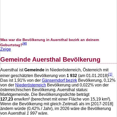
Was war die Bevölkerung in Auersthal bezirk an deinem
[4]
Geburtstag?
Zeige
Gemeinde Auersthal Bevölkerung
Auersthal ist
Gemeinde
in Niederösterreich, Österreich mit
[1]
einer geschätzten Bevölkerung von
1 932
(am 01.01.2018)
.
Das ist
1,91
% von der
Gänserndorf bezirk
Bevölkerung,
0,12
%
von der
Niederösterreich
Bevölkerung und
0,022
% von der
österreichischen Bevölkerung. Auersthal status:
Marktgemeinde. Die Bevölkerungsdichte beträgt
127,23
enw/km² (berechnet mit einer Fläche von
15,19
km²).
Wenn die Bevölkerung mit gleich Zeitmaß als im [2017-2018]
ändern würde (
0,42
% / Jahr), im 2026 wäre die Bevölkerung
von Auersthal
1 997
wäre.