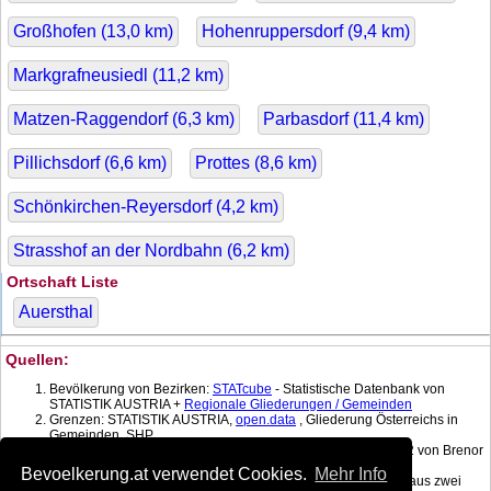
Großhofen (
13,0
km)
Hohenruppersdorf (
9,4
km)
Markgrafneusiedl (
11,2
km)
Matzen-Raggendorf (
6,3
km)
Parbasdorf (
11,4
km)
Pillichsdorf (
6,6
km)
Prottes (
8,6
km)
Schönkirchen-Reyersdorf (
4,2
km)
Strasshof an der Nordbahn (
6,2
km)
Ortschaft Liste
Auersthal
Quellen:
Bevölkerung von Bezirken:
STATcube
- Statistische Datenbank von
STATISTIK AUSTRIA +
Regionale Gliederungen / Gemeinden
Grenzen: STATISTIK AUSTRIA,
open.data
, Gliederung Österreichs in
Gemeinden, SHP
Koordinatenkonverter MGI Lambert -> WGS 84 mit:
gPoint
1.2 von Brenor
Brophy
Bevoelkerung.at verwendet Cookies.
Mehr Info
Bevölkerung am Datum: Berechnet mit linearer Interpolation aus zwei