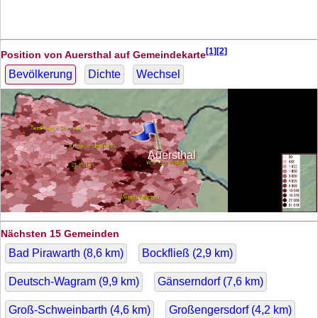
[1][2]
Position von Auersthal auf Gemeindekarte
Bevölkerung
Dichte
Wechsel
Auersthal
Nächsten 15 Gemeinden
Bad Pirawarth (
8,6
km)
Bockfließ (
2,9
km)
Deutsch-Wagram (
9,9
km)
Gänserndorf (
7,6
km)
Groß-Schweinbarth (
4,6
km)
Großengersdorf (
4,2
km)