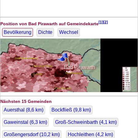
[1][2]
Position von Bad Pirawarth auf Gemeindekarte
Bevölkerung
Dichte
Wechsel
Bad Pirawarth
Nächsten 15 Gemeinden
Auersthal (
8,6
km)
Bockfließ (
9,8
km)
Gaweinstal (
6,3
km)
Groß-Schweinbarth (
4,1
km)
Großengersdorf (
10,2
km)
Hochleithen (
4,2
km)