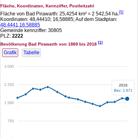
Fläche, Koordinaten, Kennziffer, Postleitzahl
[5]
Fläche von Bad Pirawarth:
25,4254
km² =
2 542,54
ha.
Koordinaten:
48,44410
;
16,58885
; Auf dem Stadtplan:
48.4441,16.58885
Gemeinde kennziffer: 30805
PLZ:
2222
[1]
Bevölkerung Bad Pirawarth von 1869 bis 2018
Grafik
Tabelle
3 000
2 250
2018
Bev.: 1 671
1 500
750