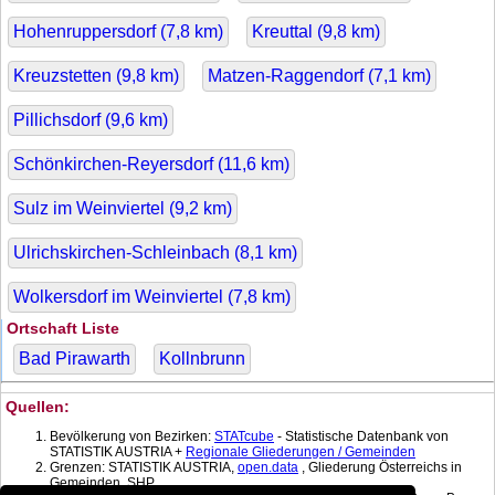
Hohenruppersdorf (
7,8
km)
Kreuttal (
9,8
km)
Kreuzstetten (
9,8
km)
Matzen-Raggendorf (
7,1
km)
Pillichsdorf (
9,6
km)
Schönkirchen-Reyersdorf (
11,6
km)
Sulz im Weinviertel (
9,2
km)
Ulrichskirchen-Schleinbach (
8,1
km)
Wolkersdorf im Weinviertel (
7,8
km)
Ortschaft Liste
Bad Pirawarth
Kollnbrunn
Quellen:
Bevölkerung von Bezirken:
STATcube
- Statistische Datenbank von
STATISTIK AUSTRIA +
Regionale Gliederungen / Gemeinden
Grenzen: STATISTIK AUSTRIA,
open.data
, Gliederung Österreichs in
Gemeinden, SHP