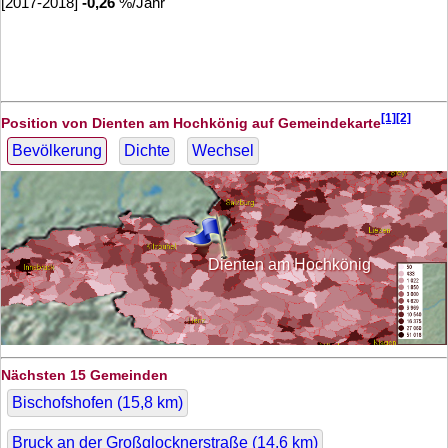
[2017-2018]
-0,26
%/Jahr
[1][2]
Position von Dienten am Hochkönig auf Gemeindekarte
Bevölkerung
Dichte
Wechsel
Dienten am Hochkönig
Nächsten 15 Gemeinden
Bischofshofen (
15,8
km)
Bruck an der Großglocknerstraße (
14,6
km)