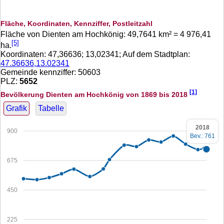
Fläche, Koordinaten, Kennziffer, Postleitzahl
Fläche von Dienten am Hochkönig:
49,7641
km² =
4 976,41
[5]
ha.
Koordinaten:
47,36636
;
13,02341
; Auf dem Stadtplan:
47.36636,13.02341
Gemeinde kennziffer: 50603
PLZ:
5652
[1]
Bevölkerung Dienten am Hochkönig von 1869 bis 2018
Grafik
Tabelle
2018
900
Bev.: 761
675
450
225