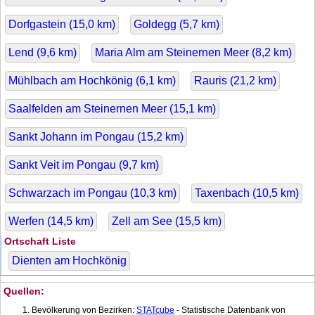
Dorfgastein (
15,0
km)
Goldegg (
5,7
km)
Lend (
9,6
km)
Maria Alm am Steinernen Meer (
8,2
km)
Mühlbach am Hochkönig (
6,1
km)
Rauris (
21,2
km)
Saalfelden am Steinernen Meer (
15,1
km)
Sankt Johann im Pongau (
15,2
km)
Sankt Veit im Pongau (
9,7
km)
Schwarzach im Pongau (
10,3
km)
Taxenbach (
10,5
km)
Werfen (
14,5
km)
Zell am See (
15,5
km)
Ortschaft Liste
Dienten am Hochkönig
Quellen:
Bevölkerung von Bezirken:
STATcube
- Statistische Datenbank von