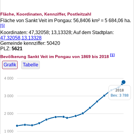
Fläche, Koordinaten, Kennziffer, Postleitzahl
Fläche von Sankt Veit im Pongau:
56,8406
km² =
5 684,06
ha.
[5]
Koordinaten:
47,32058
;
13,13328
; Auf dem Stadtplan:
47.32058,13.13328
Gemeinde kennziffer: 50420
PLZ:
5621
[1]
Bevölkerung Sankt Veit im Pongau von 1869 bis 2018
Grafik
Tabelle
4 000
2018
Bev.: 3 788
3 000
2 000
1 000