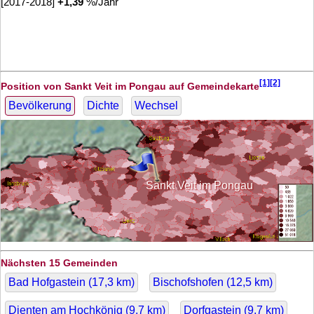
[2017-2018]
+
1,39
%/Jahr
[1][2]
Position von Sankt Veit im Pongau auf Gemeindekarte
Bevölkerung
Dichte
Wechsel
Sankt Veit im Pongau
Nächsten 15 Gemeinden
Bad Hofgastein (
17,3
km)
Bischofshofen (
12,5
km)
Dienten am Hochkönig (
9,7
km)
Dorfgastein (
9,7
km)