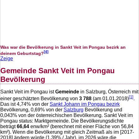
Was war die Bevölkerung in Sankt Veit im Pongau bezirk an
[4]
deinem Geburtstag?
Zeige
Gemeinde Sankt Veit im Pongau
Bevölkerung
Sankt Veit im Pongau ist
Gemeinde
in Salzburg, Österreich mit
[1]
einer geschätzten Bevölkerung von
3 788
(am 01.01.2018)
.
Das ist
4,74
% von der
Sankt Johann im Pongau bezirk
Bevölkerung,
0,69
% von der
Salzburg
Bevölkerung und
0,043
% von der österreichischen Bevölkerung. Sankt Veit im
Pongau status: Marktgemeinde. Die Bevölkerungsdichte
beträgt
66,64
enw/km² (berechnet mit einer Fläche von
56,84
km²). Wenn die Bevölkerung mit gleich Zeitmaß als im [2017-
2018] ändern würde (
1,39
% / Jahr), im 2026 wäre die