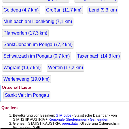
Goldegg (
4,7
km)
Großarl (
11,7
km)
Lend (
9,3
km)
Mühlbach am Hochkönig (
7,1
km)
Pfarrwerfen (
17,3
km)
Sankt Johann im Pongau (
7,2
km)
Schwarzach im Pongau (
0,7
km)
Taxenbach (
14,3
km)
Wagrain (
13,7
km)
Werfen (
17,2
km)
Werfenweng (
19,0
km)
Ortschaft Liste
Sankt Veit im Pongau
Quellen:
Bevölkerung von Bezirken:
STATcube
- Statistische Datenbank von
STATISTIK AUSTRIA +
Regionale Gliederungen / Gemeinden
Grenzen: STATISTIK AUSTRIA,
open.data
, Gliederung Österreichs in
Gemeinden, SHP