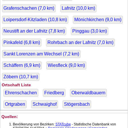
Grafenschachen (
7,0
km)
Lafnitz (
10,0
km)
Loipersdorf-Kitzladen (
10,8
km)
Mönichkirchen (
9,0
km)
Neustift an der Lafnitz (
7,8
km)
Pinggau (
3,0
km)
Pinkafeld (
6,8
km)
Rohrbach an der Lafnitz (
7,0
km)
Sankt Lorenzen am Wechsel (
7,2
km)
Schäffern (
6,9
km)
Wiesfleck (
9,0
km)
Zöbern (
10,7
km)
Ortschaft Liste
Ehrenschachen
Friedberg
Oberwaldbauern
Ortgraben
Schwaighof
Stögersbach
Quellen:
Bevölkerung von Bezirken:
STATcube
- Statistische Datenbank von