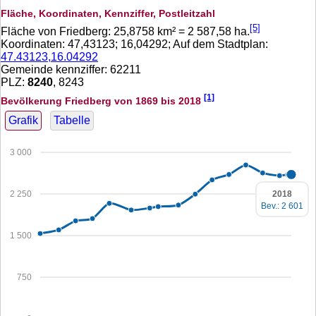
Fläche, Koordinaten, Kennziffer, Postleitzahl
[5]
Fläche von Friedberg:
25,8758
km² =
2 587,58
ha.
Koordinaten:
47,43123
;
16,04292
; Auf dem Stadtplan:
47.43123,16.04292
Gemeinde kennziffer: 62211
PLZ:
8240
, 8243
[1]
Bevölkerung Friedberg von 1869 bis 2018
Grafik
Tabelle
3 000
2 250
2018
Bev.: 2 601
1 500
750