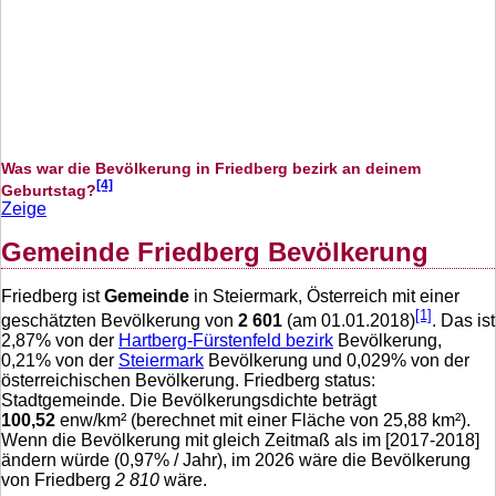
Was war die Bevölkerung in Friedberg bezirk an deinem
[4]
Geburtstag?
Zeige
Gemeinde Friedberg Bevölkerung
Friedberg ist
Gemeinde
in Steiermark, Österreich mit einer
[1]
geschätzten Bevölkerung von
2 601
(am 01.01.2018)
. Das ist
2,87
% von der
Hartberg-Fürstenfeld bezirk
Bevölkerung,
0,21
% von der
Steiermark
Bevölkerung und
0,029
% von der
österreichischen Bevölkerung. Friedberg status:
Stadtgemeinde. Die Bevölkerungsdichte beträgt
100,52
enw/km² (berechnet mit einer Fläche von
25,88
km²).
Wenn die Bevölkerung mit gleich Zeitmaß als im [2017-2018]
ändern würde (
0,97
% / Jahr), im 2026 wäre die Bevölkerung
von Friedberg
2 810
wäre.