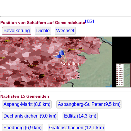
[1][2]
Position von Schäffern auf Gemeindekarte
Bevölkerung
Dichte
Wechsel
Schäffern
Nächsten 15 Gemeinden
Aspang-Markt (
8,8
km)
Aspangberg-St. Peter (
9,5
km)
Dechantskirchen (
9,0
km)
Edlitz (
14,3
km)
Friedberg (
6,9
km)
Grafenschachen (
12,1
km)