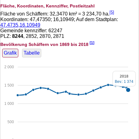
Fläche, Koordinaten, Kennziffer, Postleitzahl
[5]
Fläche von Schäffern:
32,3470
km² =
3 234,70
ha.
Koordinaten:
47,47350
;
16,10949
; Auf dem Stadtplan:
47.4735,16.10949
Gemeinde kennziffer: 62247
PLZ:
8244
, 2852, 2870, 2871
[1]
Bevölkerung Schäffern von 1869 bis 2018
Grafik
Tabelle
2 000
2018
Bev.: 1 374
1 500
1 000
500