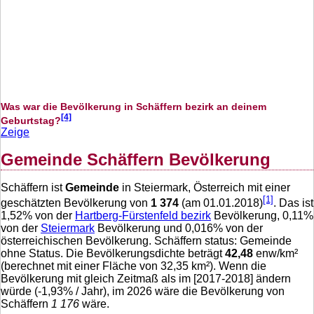
Was war die Bevölkerung in Schäffern bezirk an deinem
[4]
Geburtstag?
Zeige
Gemeinde Schäffern Bevölkerung
Schäffern ist
Gemeinde
in Steiermark, Österreich mit einer
[1]
geschätzten Bevölkerung von
1 374
(am 01.01.2018)
. Das ist
1,52
% von der
Hartberg-Fürstenfeld bezirk
Bevölkerung,
0,11
%
von der
Steiermark
Bevölkerung und
0,016
% von der
österreichischen Bevölkerung. Schäffern status: Gemeinde
ohne Status. Die Bevölkerungsdichte beträgt
42,48
enw/km²
(berechnet mit einer Fläche von
32,35
km²). Wenn die
Bevölkerung mit gleich Zeitmaß als im [2017-2018] ändern
würde (
-1,93
% / Jahr), im 2026 wäre die Bevölkerung von
Schäffern
1 176
wäre.