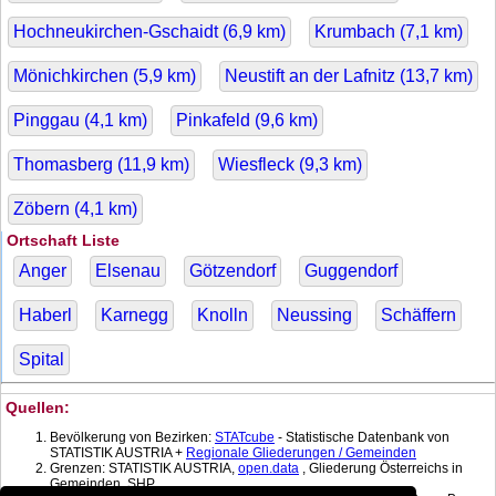
Hochneukirchen-Gschaidt (
6,9
km)
Krumbach (
7,1
km)
Mönichkirchen (
5,9
km)
Neustift an der Lafnitz (
13,7
km)
Pinggau (
4,1
km)
Pinkafeld (
9,6
km)
Thomasberg (
11,9
km)
Wiesfleck (
9,3
km)
Zöbern (
4,1
km)
Ortschaft Liste
Anger
Elsenau
Götzendorf
Guggendorf
Haberl
Karnegg
Knolln
Neussing
Schäffern
Spital
Quellen:
Bevölkerung von Bezirken:
STATcube
- Statistische Datenbank von
STATISTIK AUSTRIA +
Regionale Gliederungen / Gemeinden
Grenzen: STATISTIK AUSTRIA,
open.data
, Gliederung Österreichs in
Gemeinden, SHP