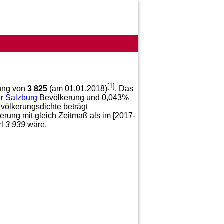
[1]
rung von
3 825
(am 01.01.2018)
. Das
er
Salzburg
Bevölkerung und
0,043
%
evölkerungsdichte beträgt
rung mit gleich Zeitmaß als im [2017-
rl
3 939
wäre.