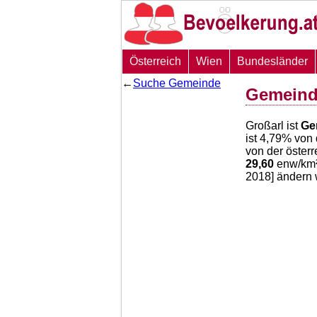
Österreich
Wien
Bundesländer
←
Suche Gemeinde
Gemeind
Großarl ist
Ge
ist
4,79
% von 
von der öster
29,60
enw/km² 
2018] ändern 