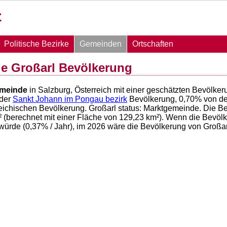
Politische Bezirke
Gemeinden
Ortschaften
e Großarl Bevölkerung
meinde
in Salzburg, Österreich mit einer geschätzten Bevölke
der
Sankt Johann im Pongau bezirk
Bevölkerung,
0,70
% von d
reichischen Bevölkerung. Großarl status: Marktgemeinde. Die B
(berechnet mit einer Fläche von
129,23
km²). Wenn die Bevölke
würde (
0,37
% / Jahr), im 2026 wäre die Bevölkerung von Großa