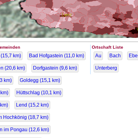
Gemeinden
Ortschaft Liste
(
15,7
km)
Bad Hofgastein (
11,0
km)
Au
Bach
Ebe
n (
20,6
km)
Dorfgastein (
9,6
km)
Unterberg
,3
km)
Goldegg (
15,1
km)
km)
Hüttschlag (
10,1
km)
km)
Lend (
15,2
km)
 Hochkönig (
18,7
km)
n im Pongau (
12,6
km)