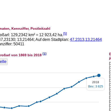
naten, Kennziffer, Postleitzahl
[5]
oßarl:
129,2342
km² =
12 923,42
ha.
47,23130
;
13,21464
; Auf dem Stadtplan:
47.2313,13.21464
ziffer: 50411
[1]
D
roßarl von 1869 bis 2018
j
elle
[
[
[
[
[
2018
[
Bev.: 3 825
[
[
[
[
[
[