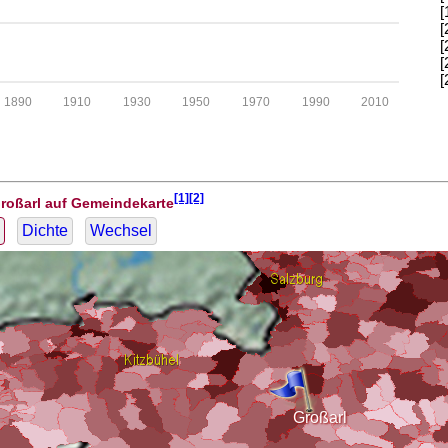
[
[
[
[
[
1890
1910
1930
1950
1970
1990
2010
[1][2]
Großarl auf Gemeindekarte
Dichte
Wechsel
Großarl