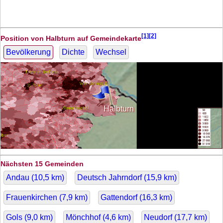
[1][2]
Position von Halbturn auf Gemeindekarte
Bevölkerung
Dichte
Wechsel
Halbturn
Nächsten 15 Gemeinden
Andau (
10,5
km)
Deutsch Jahrndorf (
15,9
km)
Frauenkirchen (
7,9
km)
Gattendorf (
16,3
km)
Gols (
9,0
km)
Mönchhof (
4,6
km)
Neudorf (
17,7
km)