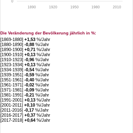
0
1890
1920
1950
1980
2010
Die Veränderung der Bevölkerung jährlich in %:
[1869-1880]
+
1,53
%/Jahr
[1880-1890]
-0,88
%/Jahr
[1890-1900]
+
0,71
%/Jahr
[1900-1910]
+
0,13
%/Jahr
[1910-1923]
-0,96
%/Jahr
[1923-1934]
+
0,13
%/Jahr
[1934-1939]
-0,54
%/Jahr
[1939-1951]
-0,59
%/Jahr
[1951-1961]
-0,40
%/Jahr
[1961-1971]
-0,02
%/Jahr
[1971-1981]
-0,09
%/Jahr
[1981-1991]
-0,21
%/Jahr
[1991-2001]
+
0,13
%/Jahr
[2001-2011]
+
0,10
%/Jahr
[2011-2016]
-0,17
%/Jahr
[2016-2017]
+
0,37
%/Jahr
[2017-2018]
+
0,64
%/Jahr