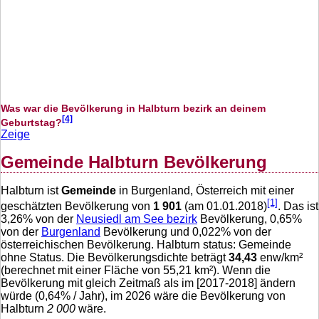
Was war die Bevölkerung in Halbturn bezirk an deinem
[4]
Geburtstag?
Zeige
Gemeinde Halbturn Bevölkerung
Halbturn ist
Gemeinde
in Burgenland, Österreich mit einer
[1]
geschätzten Bevölkerung von
1 901
(am 01.01.2018)
. Das ist
3,26
% von der
Neusiedl am See bezirk
Bevölkerung,
0,65
%
von der
Burgenland
Bevölkerung und
0,022
% von der
österreichischen Bevölkerung. Halbturn status: Gemeinde
ohne Status. Die Bevölkerungsdichte beträgt
34,43
enw/km²
(berechnet mit einer Fläche von
55,21
km²). Wenn die
Bevölkerung mit gleich Zeitmaß als im [2017-2018] ändern
würde (
0,64
% / Jahr), im 2026 wäre die Bevölkerung von
Halbturn
2 000
wäre.