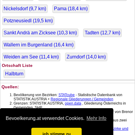
Nickelsdorf (
9,7
km)
Pama (
18,4
km)
Potzneusiedl (
19,5
km)
Sankt Andrä am Zicksee (
10,3
km)
Tadten (
12,7
km)
Wallern im Burgenland (
16,4
km)
Weiden am See (
11,4
km)
Zurndorf (
14,0
km)
Ortschaft Liste
Halbturn
Quellen:
Bevölkerung von Bezirken:
STATcube
- Statistische Datenbank von
STATISTIK AUSTRIA +
Regionale Gliederungen / Gemeinden
Grenzen: STATISTIK AUSTRIA,
open.data
, Gliederung Österreichs in
Gemeinden, SHP
Koordinatenkonverter MGI Lambert -> WGS 84 mit:
gPoint
1.2 von Brenor
Brophy
Bevoelkerung.at verwendet Cookies.
Mehr Info
Bevölkerung am Datum: Berechnet mit linearer Interpolation aus zwei
nächstgelegenen Daten.
Fläche:
Dauersiedlungsraum der
Gemeinden
, Politischen Bezirke und
Bundesländer
, Gebietsstand 1.1.2017
ich stimme zu