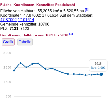
Fläche, Koordinaten, Kennziffer, Postleitzahl
[5]
Fläche von Halbturn:
55,2055
km² =
5 520,55
ha.
Koordinaten:
47,87002
;
17,01614
; Auf dem Stadtplan:
47.87002,17.01614
Gemeinde kennziffer: 10708
PLZ:
7131
, 7123
[1]
Bevölkerung Halbturn von 1869 bis 2018
Grafik
Tabelle
3 000
2018
2 250
Bev.: 1 901
1 500
750