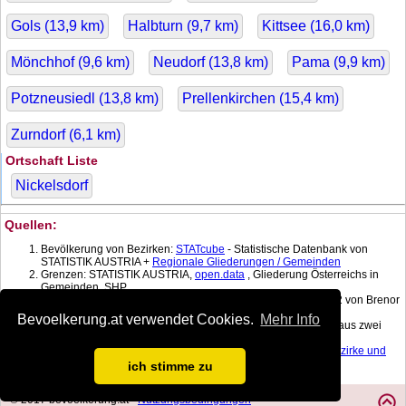
Gols (
13,9
km)
Halbturn (
9,7
km)
Kittsee (
16,0
km)
Mönchhof (
9,6
km)
Neudorf (
13,8
km)
Pama (
9,9
km)
Potzneusiedl (
13,8
km)
Prellenkirchen (
15,4
km)
Zurndorf (
6,1
km)
Ortschaft Liste
Nickelsdorf
Quellen:
Bevölkerung von Bezirken:
STATcube
- Statistische Datenbank von
STATISTIK AUSTRIA +
Regionale Gliederungen / Gemeinden
Grenzen: STATISTIK AUSTRIA,
open.data
, Gliederung Österreichs in
Gemeinden, SHP
Koordinatenkonverter MGI Lambert -> WGS 84 mit:
gPoint
1.2 von Brenor
Brophy
Bevoelkerung.at verwendet Cookies.
Mehr Info
Bevölkerung am Datum: Berechnet mit linearer Interpolation aus zwei
nächstgelegenen Daten.
Fläche:
Dauersiedlungsraum der
Gemeinden
, Politischen Bezirke und
Bundesländer
, Gebietsstand 1.1.2017
ich stimme zu
© 2017 bevoelkerung.at •
Nutzungsbedingungen