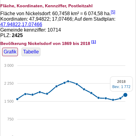
Fläche, Koordinaten, Kennziffer, Postleitzahl
[5]
Fläche von Nickelsdorf:
60,7458
km² =
6 074,58
ha.
Koordinaten:
47,94822
;
17,07466
; Auf dem Stadtplan:
47.94822,17.07466
Gemeinde kennziffer: 10714
PLZ:
2425
[1]
Bevölkerung Nickelsdorf von 1869 bis 2018
Grafik
Tabelle
3 000
2018
2 250
Bev.: 1 772
1 500
750