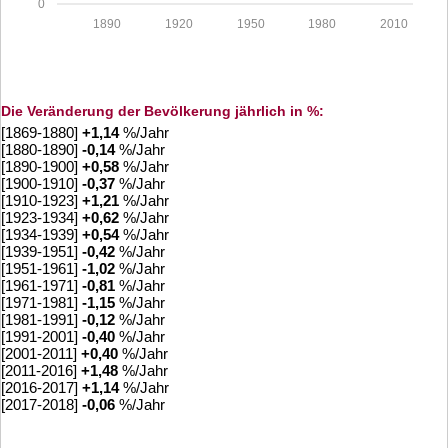
0
1890
1920
1950
1980
2010
Die Veränderung der Bevölkerung jährlich in %:
[1869-1880]
+
1,14
%/Jahr
[1880-1890]
-0,14
%/Jahr
[1890-1900]
+
0,58
%/Jahr
[1900-1910]
-0,37
%/Jahr
[1910-1923]
+
1,21
%/Jahr
[1923-1934]
+
0,62
%/Jahr
[1934-1939]
+
0,54
%/Jahr
[1939-1951]
-0,42
%/Jahr
[1951-1961]
-1,02
%/Jahr
[1961-1971]
-0,81
%/Jahr
[1971-1981]
-1,15
%/Jahr
[1981-1991]
-0,12
%/Jahr
[1991-2001]
-0,40
%/Jahr
[2001-2011]
+
0,40
%/Jahr
[2011-2016]
+
1,48
%/Jahr
[2016-2017]
+
1,14
%/Jahr
[2017-2018]
-0,06
%/Jahr