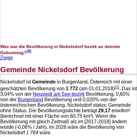
Was war die Bevölkerung in Nickelsdorf bezirk an deinem
[4]
Geburtstag?
Zeige
Gemeinde Nickelsdorf Bevölkerung
Nickelsdorf ist
Gemeinde
in Burgenland, Österreich mit einer
[1]
geschätzten Bevölkerung von
1 772
(am 01.01.2018)
. Das ist
3,04
% von der
Neusiedl am See bezirk
Bevölkerung,
0,60
%
von der
Burgenland
Bevölkerung und
0,020
% von der
österreichischen Bevölkerung. Nickelsdorf status: Gemeinde
ohne Status. Die Bevölkerungsdichte beträgt
29,17
enw/km²
(berechnet mit einer Fläche von
60,75
km²). Wenn die
Bevölkerung mit gleich Zeitmaß als im [2017-2018] ändern
würde (
-0,06
% / Jahr), im 2026 wäre die Bevölkerung von
Nickelsdorf
1 764
wäre.