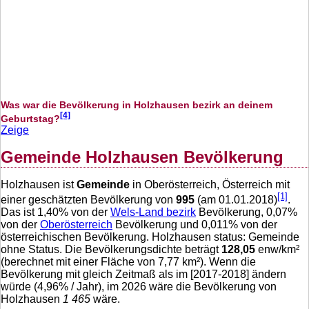
Was war die Bevölkerung in Holzhausen bezirk an deinem
[4]
Geburtstag?
Zeige
Gemeinde Holzhausen Bevölkerung
Holzhausen ist
Gemeinde
in Oberösterreich, Österreich mit
[1]
einer geschätzten Bevölkerung von
995
(am 01.01.2018)
.
Das ist
1,40
% von der
Wels-Land bezirk
Bevölkerung,
0,07
%
von der
Oberösterreich
Bevölkerung und
0,011
% von der
österreichischen Bevölkerung. Holzhausen status: Gemeinde
ohne Status. Die Bevölkerungsdichte beträgt
128,05
enw/km²
(berechnet mit einer Fläche von
7,77
km²). Wenn die
Bevölkerung mit gleich Zeitmaß als im [2017-2018] ändern
würde (
4,96
% / Jahr), im 2026 wäre die Bevölkerung von
Holzhausen
1 465
wäre.