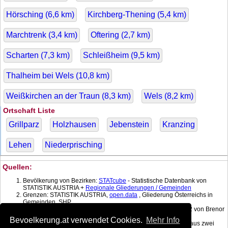
Hörsching (
6,6
km)
Kirchberg-Thening (
5,4
km)
Marchtrenk (
3,4
km)
Oftering (
2,7
km)
Scharten (
7,3
km)
Schleißheim (
9,5
km)
Thalheim bei Wels (
10,8
km)
Weißkirchen an der Traun (
8,3
km)
Wels (
8,2
km)
Ortschaft Liste
Grillparz
Holzhausen
Jebenstein
Kranzing
Lehen
Niederprisching
Quellen:
Bevölkerung von Bezirken:
STATcube
- Statistische Datenbank von
STATISTIK AUSTRIA +
Regionale Gliederungen / Gemeinden
Grenzen: STATISTIK AUSTRIA,
open.data
, Gliederung Österreichs in
Gemeinden, SHP
Koordinatenkonverter MGI Lambert -> WGS 84 mit:
gPoint
1.2 von Brenor
Brophy
Bevoelkerung.at verwendet Cookies.
Mehr Info
Bevölkerung am Datum: Berechnet mit linearer Interpolation aus zwei