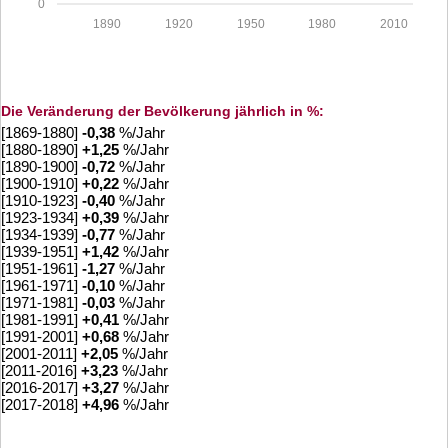
0
1890
1920
1950
1980
2010
Die Veränderung der Bevölkerung jährlich in %:
[1869-1880]
-0,38
%/Jahr
[1880-1890]
+
1,25
%/Jahr
[1890-1900]
-0,72
%/Jahr
[1900-1910]
+
0,22
%/Jahr
[1910-1923]
-0,40
%/Jahr
[1923-1934]
+
0,39
%/Jahr
[1934-1939]
-0,77
%/Jahr
[1939-1951]
+
1,42
%/Jahr
[1951-1961]
-1,27
%/Jahr
[1961-1971]
-0,10
%/Jahr
[1971-1981]
-0,03
%/Jahr
[1981-1991]
+
0,41
%/Jahr
[1991-2001]
+
0,68
%/Jahr
[2001-2011]
+
2,05
%/Jahr
[2011-2016]
+
3,23
%/Jahr
[2016-2017]
+
3,27
%/Jahr
[2017-2018]
+
4,96
%/Jahr