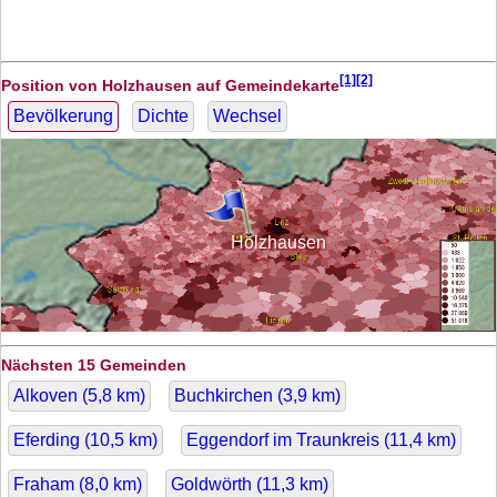
[1][2]
Position von Holzhausen auf Gemeindekarte
Bevölkerung
Dichte
Wechsel
Holzhausen
Nächsten 15 Gemeinden
Alkoven (
5,8
km)
Buchkirchen (
3,9
km)
Eferding (
10,5
km)
Eggendorf im Traunkreis (
11,4
km)
Fraham (
8,0
km)
Goldwörth (
11,3
km)