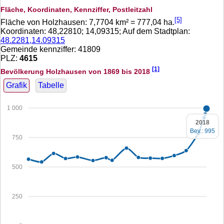
Fläche, Koordinaten, Kennziffer, Postleitzahl
[5]
Fläche von Holzhausen:
7,7704
km² =
777,04
ha.
Koordinaten:
48,22810
;
14,09315
; Auf dem Stadtplan:
48.2281,14.09315
Gemeinde kennziffer: 41809
PLZ:
4615
[1]
Bevölkerung Holzhausen von 1869 bis 2018
Grafik
Tabelle
1 000
2018
Bev.: 995
750
500
250