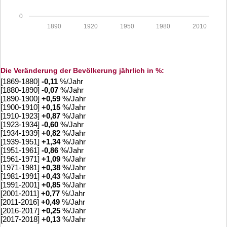
0
1890
1920
1950
1980
2010
Die Veränderung der Bevölkerung jährlich in %:
[1869-1880]
-0,11
%/Jahr
[1880-1890]
-0,07
%/Jahr
[1890-1900]
+
0,59
%/Jahr
[1900-1910]
+
0,15
%/Jahr
[1910-1923]
+
0,87
%/Jahr
[1923-1934]
-0,60
%/Jahr
[1934-1939]
+
0,82
%/Jahr
[1939-1951]
+
1,34
%/Jahr
[1951-1961]
-0,86
%/Jahr
[1961-1971]
+
1,09
%/Jahr
[1971-1981]
+
0,38
%/Jahr
[1981-1991]
+
0,43
%/Jahr
[1991-2001]
+
0,85
%/Jahr
[2001-2011]
+
0,77
%/Jahr
[2011-2016]
+
0,49
%/Jahr
[2016-2017]
+
0,25
%/Jahr
[2017-2018]
+
0,13
%/Jahr