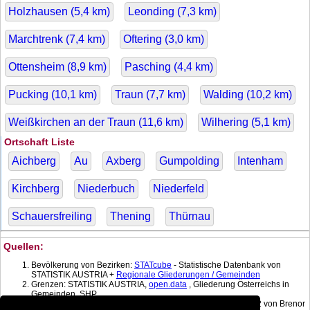
Holzhausen (
5,4
km)
Leonding (
7,3
km)
Marchtrenk (
7,4
km)
Oftering (
3,0
km)
Ottensheim (
8,9
km)
Pasching (
4,4
km)
Pucking (
10,1
km)
Traun (
7,7
km)
Walding (
10,2
km)
Weißkirchen an der Traun (
11,6
km)
Wilhering (
5,1
km)
Ortschaft Liste
Aichberg
Au
Axberg
Gumpolding
Intenham
Kirchberg
Niederbuch
Niederfeld
Schauersfreiling
Thening
Thürnau
Quellen:
Bevölkerung von Bezirken:
STATcube
- Statistische Datenbank von
STATISTIK AUSTRIA +
Regionale Gliederungen / Gemeinden
Grenzen: STATISTIK AUSTRIA,
open.data
, Gliederung Österreichs in
Gemeinden, SHP
Koordinatenkonverter MGI Lambert -> WGS 84 mit:
gPoint
1.2 von Brenor