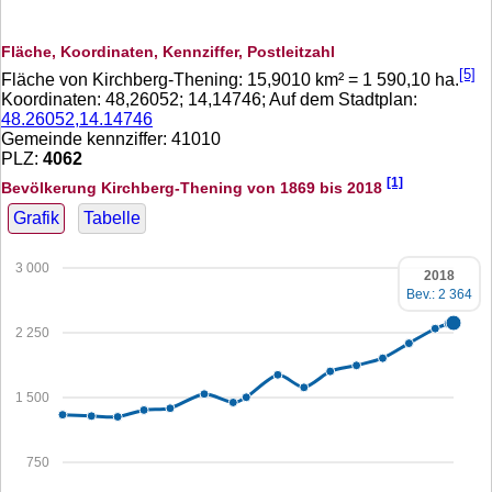
Fläche, Koordinaten, Kennziffer, Postleitzahl
[5]
Fläche von Kirchberg-Thening:
15,9010
km² =
1 590,10
ha.
Koordinaten:
48,26052
;
14,14746
; Auf dem Stadtplan:
48.26052,14.14746
Gemeinde kennziffer: 41010
PLZ:
4062
[1]
Bevölkerung Kirchberg-Thening von 1869 bis 2018
Grafik
Tabelle
3 000
2018
Bev.: 2 364
2 250
1 500
750