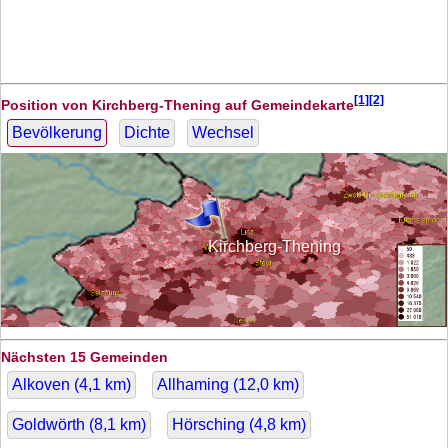
[1][2]
Position von Kirchberg-Thening auf Gemeindekarte
Bevölkerung
Dichte
Wechsel
Kirchberg-Thening
Nächsten 15 Gemeinden
Alkoven (
4,1
km)
Allhaming (
12,0
km)
Goldwörth (
8,1
km)
Hörsching (
4,8
km)