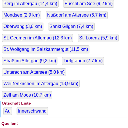
Berg im Attergau (
14,4
km)
Fuschl am See (
9,2
km)
Mondsee (
2,9
km)
Nußdorf am Attersee (
6,7
km)
Oberwang (
3,6
km)
Sankt Gilgen (
7,4
km)
St. Georgen im Attergau (
12,3
km)
St. Lorenz (
5,9
km)
St. Wolfgang im Salzkammergut (
11,5
km)
Straß im Attergau (
9,2
km)
Tiefgraben (
7,7
km)
Unterach am Attersee (
5,0
km)
Weißenkirchen im Attergau (
13,9
km)
Zell am Moos (
10,7
km)
Ortschaft Liste
Au
Innerschwand
Quellen: