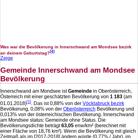
Was war die Bevölkerung in Innerschwand am Mondsee bezirk
[4]
an deinem Geburtstag?
Zeige
Gemeinde Innerschwand am Mondsee
Bevölkerung
Innerschwand am Mondsee ist
Gemeinde
in Oberösterreich,
Österreich mit einer geschätzten Bevölkerung von
1 183
(am
[1]
01.01.2018)
. Das ist
0,88
% von der
Vöcklabruck bezirk
Bevölkerung,
0,08
% von der
Oberösterreich
Bevölkerung und
0,013
% von der österreichischen Bevölkerung. Innerschwand
am Mondsee status: Gemeinde ohne Status. Die
Bevölkerungsdichte beträgt
63,05
enw/km² (berechnet mit
einer Fläche von
18,76
km²). Wenn die Bevölkerung mit gleich
Zeitmaß als im [2017-2018] ändern würde (
0,77
% / Jahr), im