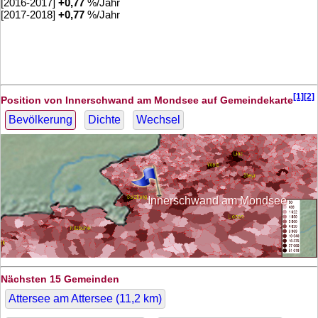
[2016-2017]
+
0,77
%/Jahr
[2017-2018]
+
0,77
%/Jahr
[1][2]
Position von Innerschwand am Mondsee auf Gemeindekarte
Bevölkerung
Dichte
Wechsel
Innerschwand am Mondsee
Nächsten 15 Gemeinden
Attersee am Attersee (
11,2
km)