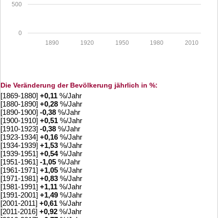
500
0
1890
1920
1950
1980
2010
Die Veränderung der Bevölkerung jährlich in %:
[1869-1880]
+
0,11
%/Jahr
[1880-1890]
+
0,28
%/Jahr
[1890-1900]
-0,38
%/Jahr
[1900-1910]
+
0,51
%/Jahr
[1910-1923]
-0,38
%/Jahr
[1923-1934]
+
0,16
%/Jahr
[1934-1939]
+
1,53
%/Jahr
[1939-1951]
+
0,54
%/Jahr
[1951-1961]
-1,05
%/Jahr
[1961-1971]
+
1,05
%/Jahr
[1971-1981]
+
0,83
%/Jahr
[1981-1991]
+
1,11
%/Jahr
[1991-2001]
+
1,49
%/Jahr
[2001-2011]
+
0,61
%/Jahr
[2011-2016]
+
0,92
%/Jahr