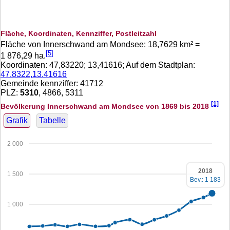
Fläche, Koordinaten, Kennziffer, Postleitzahl
Fläche von Innerschwand am Mondsee:
18,7629
km² =
[5]
1 876,29
ha.
Koordinaten:
47,83220
;
13,41616
; Auf dem Stadtplan:
47.8322,13.41616
Gemeinde kennziffer: 41712
PLZ:
5310
, 4866, 5311
[1]
Bevölkerung Innerschwand am Mondsee von 1869 bis 2018
Grafik
Tabelle
2 000
2018
1 500
Bev.: 1 183
1 000