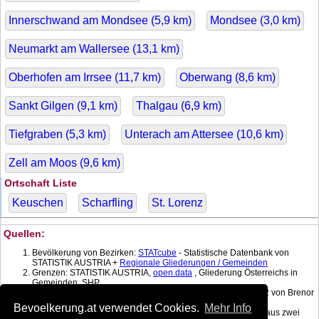
Innerschwand am Mondsee (
5,9
km)
Mondsee (
3,0
km)
Neumarkt am Wallersee (
13,1
km)
Oberhofen am Irrsee (
11,7
km)
Oberwang (
8,6
km)
Sankt Gilgen (
9,1
km)
Thalgau (
6,9
km)
Tiefgraben (
5,3
km)
Unterach am Attersee (
10,6
km)
Zell am Moos (
9,6
km)
Ortschaft Liste
Keuschen
Scharfling
St. Lorenz
Quellen:
Bevölkerung von Bezirken:
STATcube
- Statistische Datenbank von
STATISTIK AUSTRIA +
Regionale Gliederungen / Gemeinden
Grenzen: STATISTIK AUSTRIA,
open.data
, Gliederung Österreichs in
Gemeinden, SHP
Koordinatenkonverter MGI Lambert -> WGS 84 mit:
gPoint
1.2 von Brenor
Brophy
Bevoelkerung.at verwendet Cookies.
Mehr Info
Bevölkerung am Datum: Berechnet mit linearer Interpolation aus zwei