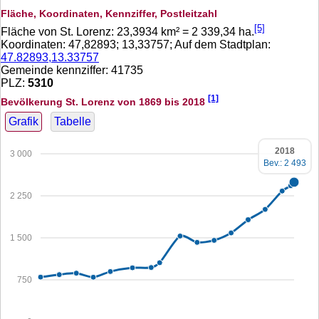
Fläche, Koordinaten, Kennziffer, Postleitzahl
[5]
Fläche von St. Lorenz:
23,3934
km² =
2 339,34
ha.
Koordinaten:
47,82893
;
13,33757
; Auf dem Stadtplan:
47.82893,13.33757
Gemeinde kennziffer: 41735
PLZ:
5310
[1]
Bevölkerung St. Lorenz von 1869 bis 2018
Grafik
Tabelle
2018
3 000
Bev.: 2 493
2 250
1 500
750