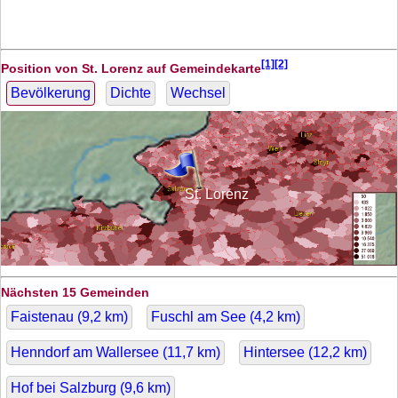
[1][2]
Position von St. Lorenz auf Gemeindekarte
Bevölkerung
Dichte
Wechsel
St. Lorenz
Nächsten 15 Gemeinden
Faistenau (
9,2
km)
Fuschl am See (
4,2
km)
Henndorf am Wallersee (
11,7
km)
Hintersee (
12,2
km)
Hof bei Salzburg (
9,6
km)