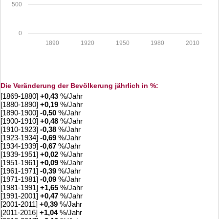
500
0
1890
1920
1950
1980
2010
Die Veränderung der Bevölkerung jährlich in %:
[1869-1880]
+
0,43
%/Jahr
[1880-1890]
+
0,19
%/Jahr
[1890-1900]
-0,50
%/Jahr
[1900-1910]
+
0,48
%/Jahr
[1910-1923]
-0,38
%/Jahr
[1923-1934]
-0,69
%/Jahr
[1934-1939]
-0,67
%/Jahr
[1939-1951]
+
0,02
%/Jahr
[1951-1961]
+
0,09
%/Jahr
[1961-1971]
-0,39
%/Jahr
[1971-1981]
-0,09
%/Jahr
[1981-1991]
+
1,65
%/Jahr
[1991-2001]
+
0,47
%/Jahr
[2001-2011]
+
0,39
%/Jahr
[2011-2016]
+
1,04
%/Jahr