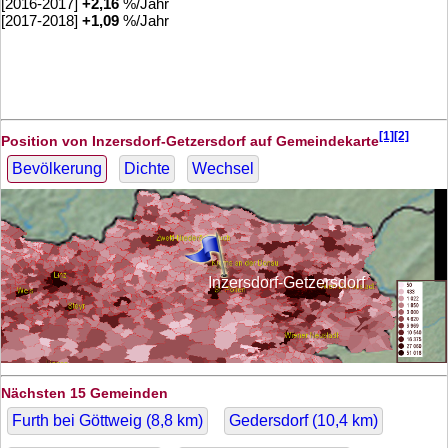
[2016-2017]
+
2,16
%/Jahr
[2017-2018]
+
1,09
%/Jahr
[1][2]
Position von Inzersdorf-Getzersdorf auf Gemeindekarte
Bevölkerung
Dichte
Wechsel
Inzersdorf-Getzersdorf
Nächsten 15 Gemeinden
Furth bei Göttweig (
8,8
km)
Gedersdorf (
10,4
km)