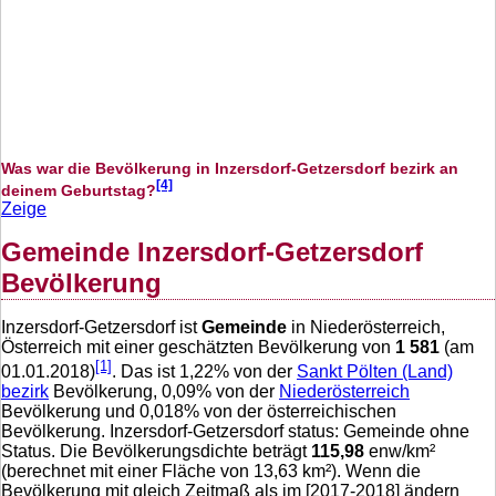
Was war die Bevölkerung in Inzersdorf-Getzersdorf bezirk an
[4]
deinem Geburtstag?
Zeige
Gemeinde Inzersdorf-Getzersdorf
Bevölkerung
Inzersdorf-Getzersdorf ist
Gemeinde
in Niederösterreich,
Österreich mit einer geschätzten Bevölkerung von
1 581
(am
[1]
01.01.2018)
. Das ist
1,22
% von der
Sankt Pölten (Land)
bezirk
Bevölkerung,
0,09
% von der
Niederösterreich
Bevölkerung und
0,018
% von der österreichischen
Bevölkerung. Inzersdorf-Getzersdorf status: Gemeinde ohne
Status. Die Bevölkerungsdichte beträgt
115,98
enw/km²
(berechnet mit einer Fläche von
13,63
km²). Wenn die
Bevölkerung mit gleich Zeitmaß als im [2017-2018] ändern