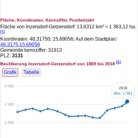
Fläche, Koordinaten, Kennziffer, Postleitzahl
Fläche von Inzersdorf-Getzersdorf:
13,6312
km² =
1 363,12
ha.
[5]
Koordinaten:
48,31750
;
15,69056
; Auf dem Stadtplan:
48.3175,15.69056
Gemeinde kennziffer: 31913
PLZ:
3131
[1]
Bevölkerung Inzersdorf-Getzersdorf von 1869 bis 2018
Grafik
Tabelle
2 000
2018
Bev.: 1 581
1 500
1 000