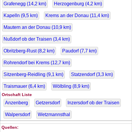
Grafenegg (
14,2
km)
Herzogenburg (
4,2
km)
Kapelln (
9,5
km)
Krems an der Donau (
11,4
km)
Mautern an der Donau (
10,9
km)
Nußdorf ob der Traisen (
3,4
km)
Obritzberg-Rust (
8,2
km)
Paudorf (
7,7
km)
Rohrendorf bei Krems (
12,7
km)
Sitzenberg-Reidling (
9,1
km)
Statzendorf (
3,3
km)
Traismauer (
6,4
km)
Wölbling (
8,9
km)
Ortschaft Liste
Anzenberg
Getzersdorf
Inzersdorf ob der Traisen
Walpersdorf
Wetzmannsthal
Quellen: