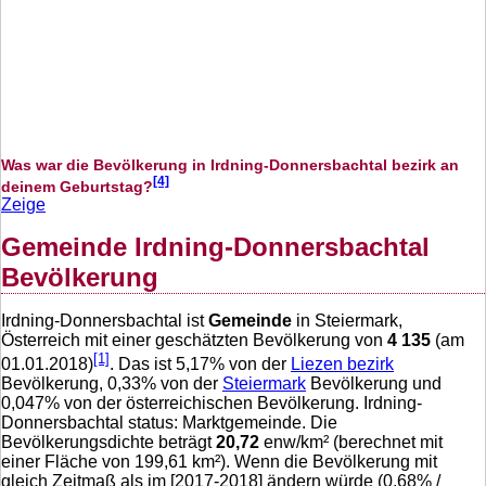
Was war die Bevölkerung in Irdning-Donnersbachtal bezirk an
[4]
deinem Geburtstag?
Zeige
Gemeinde Irdning-Donnersbachtal
Bevölkerung
Irdning-Donnersbachtal ist
Gemeinde
in Steiermark,
Österreich mit einer geschätzten Bevölkerung von
4 135
(am
[1]
01.01.2018)
. Das ist
5,17
% von der
Liezen bezirk
Bevölkerung,
0,33
% von der
Steiermark
Bevölkerung und
0,047
% von der österreichischen Bevölkerung. Irdning-
Donnersbachtal status: Marktgemeinde. Die
Bevölkerungsdichte beträgt
20,72
enw/km² (berechnet mit
einer Fläche von
199,61
km²). Wenn die Bevölkerung mit
gleich Zeitmaß als im [2017-2018] ändern würde (
0,68
% /