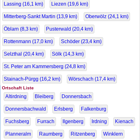
Lassing (
16,1
km)
Liezen (
19,6
km)
Mitterberg-Sankt Martin (
13,9
km)
Oberwölz (
24,1
km)
Öblarn (
8,3
km)
Pusterwald (
20,4
km)
Rottenmann (
17,0
km)
Schöder (
23,4
km)
Selzthal (
20,4
km)
Sölk (
14,3
km)
St. Peter am Kammersberg (
24,8
km)
Stainach-Pürgg (
16,2
km)
Wörschach (
17,4
km)
Ortschaft Liste
Altirdning
Bleiberg
Donnersbach
Donnersbachwald
Erlsberg
Falkenburg
Fuchsberg
Furrach
Ilgenberg
Irdning
Kienach
Planneralm
Raumberg
Ritzenberg
Winklern