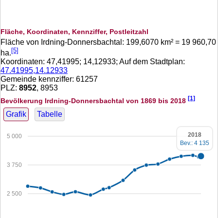
Fläche, Koordinaten, Kennziffer, Postleitzahl
Fläche von Irdning-Donnersbachtal:
199,6070
km² =
19 960,70
[5]
ha.
Koordinaten:
47,41995
;
14,12933
; Auf dem Stadtplan:
47.41995,14.12933
Gemeinde kennziffer: 61257
PLZ:
8952
, 8953
[1]
Bevölkerung Irdning-Donnersbachtal von 1869 bis 2018
Grafik
Tabelle
2018
5 000
Bev.: 4 135
3 750
2 500