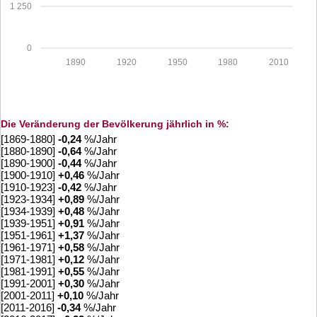
1 250
0
1890
1920
1950
1980
2010
Die Veränderung der Bevölkerung jährlich in %:
[1869-1880]
-0,24
%/Jahr
[1880-1890]
-0,64
%/Jahr
[1890-1900]
-0,44
%/Jahr
[1900-1910]
+
0,46
%/Jahr
[1910-1923]
-0,42
%/Jahr
[1923-1934]
+
0,89
%/Jahr
[1934-1939]
+
0,48
%/Jahr
[1939-1951]
+
0,91
%/Jahr
[1951-1961]
+
1,37
%/Jahr
[1961-1971]
+
0,58
%/Jahr
[1971-1981]
+
0,12
%/Jahr
[1981-1991]
+
0,55
%/Jahr
[1991-2001]
+
0,30
%/Jahr
[2001-2011]
+
0,10
%/Jahr
[2011-2016]
-0,34
%/Jahr