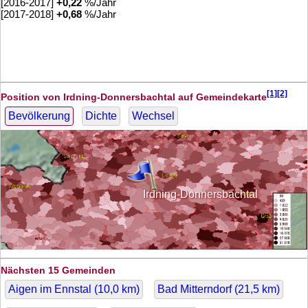
[2016-2017]
+
0,22
%/Jahr
[2017-2018]
+
0,68
%/Jahr
[1][2]
Position von Irdning-Donnersbachtal auf Gemeindekarte
Bevölkerung
Dichte
Wechsel
Irdning-Donnersbachtal
Nächsten 15 Gemeinden
Aigen im Ennstal (
10,0
km)
Bad Mitterndorf (
21,5
km)